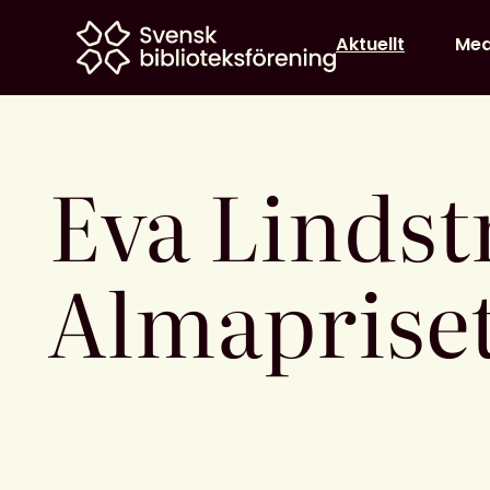
Home
Aktuellt
Me
Eva Lindst
Almaprise