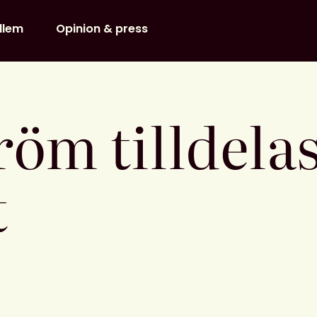
dlem
Opinion & press
röm tilldela
t