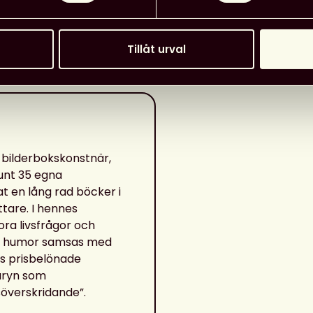
g? Vem har tagit våra mössor?” skriver
Tillåt urval
tagen av Jonas Adner.
 bilderbokskonstnär,
runt 35 egna
at en lång rad böcker i
tare. I hennes
ora livsfrågor och
rig humor samsas med
es prisbelönade
uryn som
överskridande”.