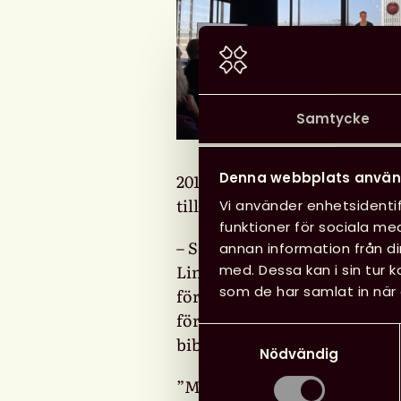
Samtycke
Denna webbplats använ
2014. Svensk biblioteksföreni
tillkännagivandet.
Vi använder enhetsidentif
funktioner för sociala med
– Så roligt med en svensk ill
annan information från d
Lindströms särpräglade bil
med. Dessa kan i sin tur 
som de har samlat in när 
förhoppningsvis att nå nya 
föräldrar i fler länder, säge
Samtyckesval
biblioteksförening.
Nödvändig
”Med djupt allvar och vild h