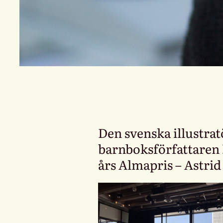
Den svenska illustra
barnboksförfattaren
års Almapris – Astri