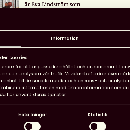
är Eva Lindström som
vinner äran och
prissumman på fem
miljoner kronor. Hon är
därmed den andra svenska
Information
pristagaren någonsin, den
första var Barbro Lindgren
der cookies
ng var självklart på plats under
ierare för att anpassa innehållet och annonserna till anv
ier och analysera vår trafik. Vi vidarebefordrar även såd
ustratör för första gången! Eva
in enhet till de sociala medier och annons- och analysf
derboksskapande kommer nu
kombinera informationen med annan information som du har
du har använt deras tjänster.
språkområden och glädja barn och
r Jenny Nilsson, utredare Svensk
Inställningar
Statistik
umor brottas de med de eviga frågorna: