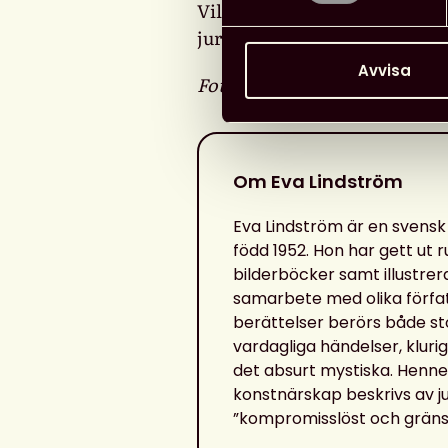
Vilka är vi? Vart är vi på vä
juryn i sin motivering.
Avvisa
Foto: Bild på Eva Lindström 
Om Eva Lindström
Eva Lindström är en svensk
född 1952. Hon har gett ut 
bilderböcker samt illustrer
samarbete med olika förfat
berättelser berörs både st
vardagliga händelser, klu
det absurt mystiska. Henn
konstnärskap beskrivs av j
”kompromisslöst och gräns