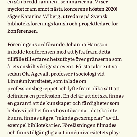
en sån bredd i ämnen i seminarierna. Vi ser
mycket fram emot nästa konferens hösten 2020!
säger Katarina Wiberg, utredare på Svensk
biblioteksförenings kansli och projektledare för
konferensen.
Föreningens ordförande Johanna Hansson
inledde konferensen med att lyfta fram detta
tillfälle till erfarenhetsutbyte över gränserna som
årets enskilt viktigaste event. Första talare ut var
sedan Ola Agevall, professor i sociologi vid
Linnéuniversitetet, som talade om
professionsbegreppet och lyfte fram olika sätt att
definiera en profession. En del är att det ska finnas
en garanti att de kunskaper och färdigheter som
behövs i jobbet finns hos utövarna – det ska inte
kunna finnas några ”måndagsexempelar” av till
exempel bibliotekarier. Föreläsningen filmades
och finns tillgänglig via Linnéuniversitetets play-