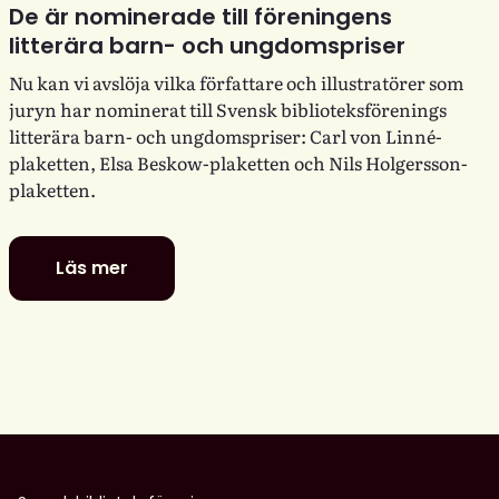
De är nominerade till föreningens
litterära barn- och ungdomspriser
Nu kan vi avslöja vilka författare och illustratörer som
juryn har nominerat till Svensk biblioteksförenings
litterära barn- och ungdomspriser: Carl von Linné-
plaketten, Elsa Beskow-plaketten och Nils Holgersson-
plaketten.
Läs mer
De
är
nominerade
till
föreningens
litterära
barn-
och
ungdomspriser