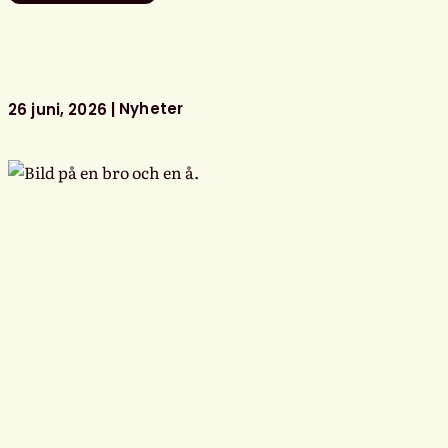
Svensk
biblioteksförenings
programpunkter
i
Almedalen
Nyheter
26 juni, 2026