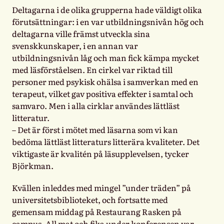
Deltagarna i de olika grupperna hade väldigt olika
förutsättningar: i en var utbildningsnivån hög och
deltagarna ville främst utveckla sina
svenskkunskaper, i en annan var
utbildningsnivån låg och man fick kämpa mycket
med läsförståelsen. En cirkel var riktad till
personer med psykisk ohälsa i samverkan med en
terapeut, vilket gav positiva effekter i samtal och
samvaro. Men i alla cirklar användes lättläst
litteratur.
– Det är först i mötet med läsarna som vi kan
bedöma lättläst litteraturs litterära kvaliteter. Det
viktigaste är kvalitén på läsupplevelsen, tycker
Björkman.
Kvällen inleddes med mingel ”under träden” på
universitetsbiblioteket, och fortsatte med
gemensam middag på Restaurang Rasken på
campus. All mat och fika under konferensen var