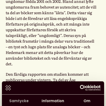
ungdomar födda 2001 och 2002. Bland annat lyfte
ungdomarna fram behovet av autencitet; att de vill
ta del av böcker som känns ”äkta”. Detta visar sig
både i att de föredrar att läsa engelskspråkiga
författare på originalspråk, och att många inte
uppskattar författares försök att skriva
talspråkligt, eller ”ungdomligt”. Deras syn på
bibliotek framstår i många delar vara traditionell
– en tyst och lugn plats för analoga böcker – och
Hedemark menar att detta påverkar hur de
använder biblioteket och vad de förväntar sig av
det.
Den färdiga rapporten om studien kommer att
publiceras under vintern. Ta del av Åse
Hedemarks presentationsmaterial från
konferensen, och läs också vår intervju med
henne från tidigare i höstas:
Samtycke
Information
Om
Intervju: ”Unga berättar – en första inblick i ny