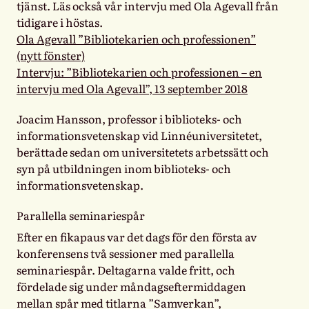
tjänst. Läs också vår intervju med Ola Agevall från
tidigare i höstas.
Ola Agevall ”Bibliotekarien och professionen”
(nytt fönster)
Intervju: ”Bibliotekarien och professionen – en
intervju med Ola Agevall”, 13 september 2018
Joacim Hansson, professor i biblioteks- och
informationsvetenskap vid Linnéuniversitetet,
berättade sedan om universitetets arbetssätt och
syn på utbildningen inom biblioteks- och
informationsvetenskap.
Parallella seminariespår
Efter en fikapaus var det dags för den första av
konferensens två sessioner med parallella
seminariespår. Deltagarna valde fritt, och
fördelade sig under måndagseftermiddagen
mellan spår med titlarna ”Samverkan”,