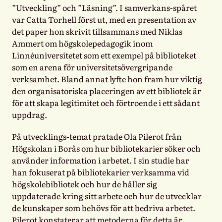
”Utveckling” och ”Läsning”. I samverkans-spåret
var Catta Torhell först ut, med en presentation av
det paper hon skrivit tillsammans med Niklas
Ammert om högskolepedagogik inom
Linnéuniversitetet som ett exempel på biblioteket
som en arena för universitetsövergripande
verksamhet. Bland annat lyfte hon fram hur viktig
den organisatoriska placeringen av ett bibliotek är
för att skapa legitimitet och förtroende i ett sådant
uppdrag.
På utvecklings-temat pratade Ola Pilerot från
Högskolan i Borås om hur bibliotekarier söker och
använder information i arbetet. I sin studie har
han fokuserat på bibliotekarier verksamma vid
högskolebibliotek och hur de håller sig
uppdaterade kring sitt arbete och hur de utvecklar
de kunskaper som behövs för att bedriva arbetet.
Pilerot konstaterar att metoderna för detta är