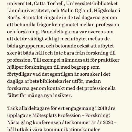
universitet, Catta Torhell, Universitetsbiblioteket
Linnéuniversitetet, och Malin Ögland, Högskolan i
Borås. Samtalet ringade in de två dagarna genom
att behandla frågor kring mötet mellan profession
och forskning. Paneldeltagarna var överens om
att det är väldigt viktigt med utbytet mellan de
båda grupperna, och betonade också att utbytet
sker åt båda håll och inte bara från forskning till
profession. Till exempel nämndes att för praktiker
hjälper forskningen till med begrepp som
förtydligar vad det egentligen är som sker i det
dagliga arbete bibliotekarier utför, medan
forskarna genom kontakt med det professionella
fältet får många nya insikter.
Tack alla deltagare för ert engagemang i 2018 års
upplaga av Mötesplats Profession – Forskning!
Nästa gång konferensen återkommer är år 2020 –
håll utkik i våra kommunikationskanaler