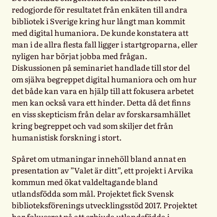
redogjorde för resultatet från enkäten till andra
bibliotek i Sverige kring hur långt man kommit
med digital humaniora. De kunde konstatera att
man i de allra flesta fall ligger i startgroparna, eller
nyligen har börjat jobba med frågan.
Diskussionen på seminariet handlade till stor del
om själva begreppet digital humaniora och om hur
det både kan vara en hjälp till att fokusera arbetet
men kan också vara ett hinder. Detta då det finns
en viss skepticism från delar av forskarsamhället
kring begreppet och vad som skiljer det från
humanistisk forskning i stort.
Spåret om utmaningar innehöll bland annat en
presentation av ”Valet är ditt”, ett projekt i Arvika
kommun med ökat valdeltagande bland
utlandsfödda som mål. Projektet fick Svensk
biblioteksförenings utvecklingsstöd 2017. Projektet
har fokuserat på att erbjuda utlandsfödda i