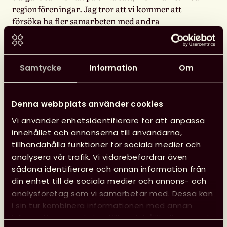
regionföreningar. Jag tror att vi kommer att
försöka ha fler samarbeten med andra
expertnätverk, kanske inte varje träff men
återkommande. Det finns så många intressanta
nätverk och många som vi har gemensamma
Samtycke
Information
Om
beröringspunkter med, säger Hanna.
– Kanske inte just tillsammans med
skolbiblioteksnätverket, men det finns redan nu
Denna webbplats använder cookies
lösa planer om att samarbeta med andra nätverk i
Vi använder enhetsidentifierare för att anpassa
framtiden. Det är en stor vinst att samarbeta både
innehållet och annonserna till användarna,
brett och specifikt!, säger Eleonor.
tillhandahålla funktioner för sociala medier och
analysera vår trafik. Vi vidarebefordrar även
sådana identifierare och annan information från
din enhet till de sociala medier och annons- och
analysföretag som vi samarbetar med. Dessa kan
Våra Expertnätverk
i sin tur kombinera informationen med annan
information som du har tillhandahållit eller som de
Som medlem i Svensk biblioteksförening är