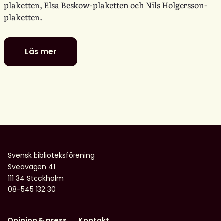
plaketten, Elsa Beskow-plaketten och Nils Holgersson-
plaketten.
Läs mer
De
är
nominerade
till
föreningens
litterära
barn-
och
ungdomspriser
Svensk biblioteksförening
Sveavägen 41
111 34 Stockholm
08-545 132 30
Opinion & press
Kontakt