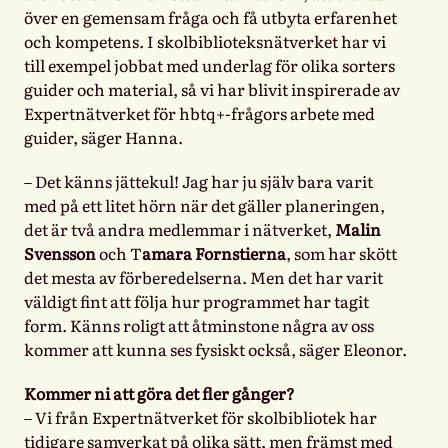
över en gemensam fråga och få utbyta erfarenhet
och kompetens. I skolbiblioteksnätverket har vi
till exempel jobbat med underlag för olika sorters
guider och material, så vi har blivit inspirerade av
Expertnätverket för hbtq+-frågors arbete med
guider, säger Hanna.
– Det känns jättekul! Jag har ju själv bara varit
med på ett litet hörn när det gäller planeringen,
det är två andra medlemmar i nätverket,
Malin
Svensson
och T
amara Fornstierna
, som har skött
det mesta av förberedelserna. Men det har varit
väldigt fint att följa hur programmet har tagit
form. Känns roligt att åtminstone några av oss
kommer att kunna ses fysiskt också, säger Eleonor.
Kommer ni att göra det fler gånger?
– Vi från Expertnätverket för skolbibliotek har
tidigare samverkat på olika sätt, men främst med