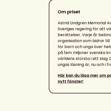
Om priset
Astrid Lindgren Memorial A
Sveriges regering för att vä
berättelser. Varje år belön
organisation som bidrar till
för barn och unga över hel
på fem miljoner svenska kron
världens största i sitt slag. 
ungas läsning är, nu och i f
Här kan du läsa mer om pr
nytt fönster!