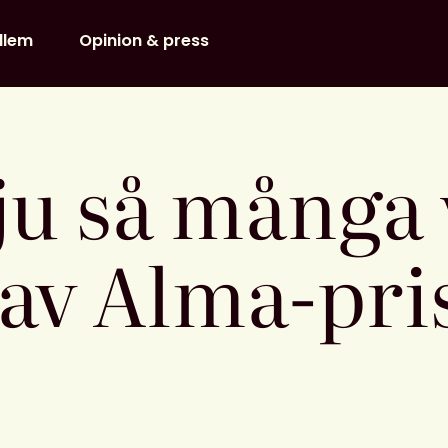
dlem
Opinion & press
 ju så många
av Alma-pri