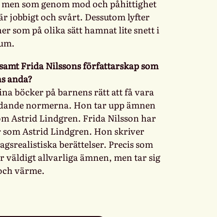
ätt, men som genom mod och påhittighet
är jobbigt och svårt. Dessutom lyfter
r som på olika sätt hamnat lite snett i
rum.
 samt Frida Nilssons författarskap som
ns anda?
ina böcker på barnens rätt att få vara
 rådande normerna. Hon tar upp ämnen
om Astrid Lindgren. Frida Nilsson har
r som Astrid Lindgren. Hon skriver
gsrealistiska berättelser. Precis som
r väldigt allvarliga ämnen, men tar sig
och värme.