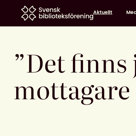
Home
Aktuellt
Me
”Det finns
mottagare 