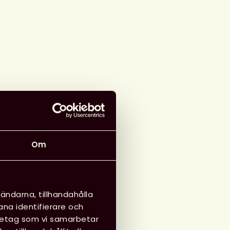
Om
ändarna, tillhandahålla
ana identifierare och
öretag som vi samarbetar