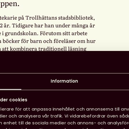
uppen.
ekarie på Trollhättans stadsbibliotek,
2 år. Tidigare har han under många år
e i grundskolan. Förutom sitt arbete
n böcker för barn och föreläser om hur
att kombinera traditionell läsning
äldigt nöjda med våra kandidater, säger
Information
 till dem?
ätt. Det finns ju så många värdiga
der cookies
 i jurygruppen hade en väldigt lång
örjan. Sedan blev det en mödosam
ierare för att anpassa innehållet och annonserna till anv
ista. Som tur var tyckte vi ganska lika
ier och analysera vår trafik. Vi vidarebefordrar även såd
in enhet till de sociala medier och annons- och analysf
långa förhandlingar.