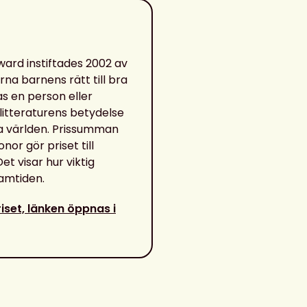
ward instiftades 2002 av
rna barnens rätt till bra
as en person eller
 litteraturens betydelse
a världen. Prissumman
or gör priset till
Det visar hur viktig
ramtiden.
iset, länken öppnas i