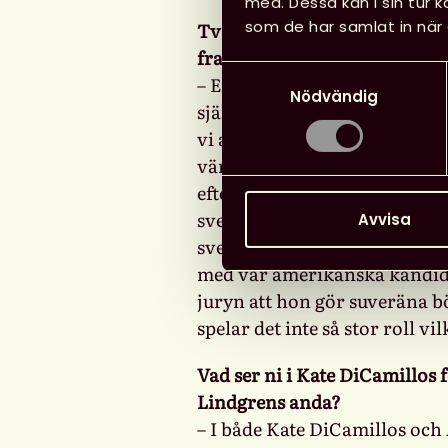
med. Dessa kan i sin tur 
som de har samlat in när 
Två av era kandidater är sve
fram till det urvalet?
Samtyckesval
– Eftersom vi i jurygruppen a
Nödvändig
självklart bäst koll på svensk
vi alla även väldigt god kän
världen, och under juryarbetet
efter kandidater utanför Sver
svenska kandidater som vi no
Avvisa
svenska utan för att de gör s
med vår amerikanska kandidat
juryn att hon gör suveräna b
spelar det inte så stor roll vi
Vad ser ni i Kate DiCamillos 
Lindgrens anda?
– I både Kate DiCamillos och