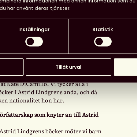
kombinera informationen med annan information som du har
du har använt deras tjänster.
nskar och en är amerikan, hur kom ni
lla bor och arbetar i Sverige har vi
Inställningar
Statistik
a författare och illustratörer. Dock har
nedom om litteratur från andra delar av
 lade vi extra mycket tid på att leta
iges gränser. Ändå blev det två
minerade. Men inte för att de var
Tillåt urval
å fantastiska böcker. Likadant är det
 Kate DiCamillo. Vi tycker alla i
öcker i Astrid Lindgrens anda, och då
lken nationalitet hon har.
författarskap som knyter an till Astrid
 Astrid Lindgrens böcker möter vi barn