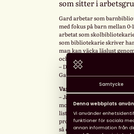
som sitter i arbetsgr
Gard arbetar som barnbibliot
med fokus på barn mellan 0-1
arbetat som skolbibliotekari
som bibliotekarie skriver ha
man kan väcka läslust genom 
och digital teknik.
– Det känns jättebra. Vi är v
Gard.
Samtycke
Var det svårt att komma fram
– Ja, det var verkligen inte l
Denna webbplats använ
mottagare av Alma-priset. Vi
lista med kandidater från b
Vi använder enhetsidentif
process att korta ner denna l
funktioner för sociala med
annan information från d
så det behövde inte bli jätte