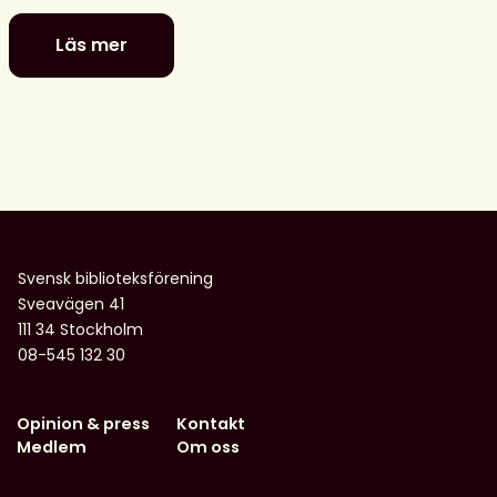
Läs mer
De
är
nominerade
till
föreningens
litterära
barn-
och
ungdomspriser
Svensk biblioteksförening
Sveavägen 41
111 34 Stockholm
08-545 132 30
Opinion & press
Kontakt
Medlem
Om oss