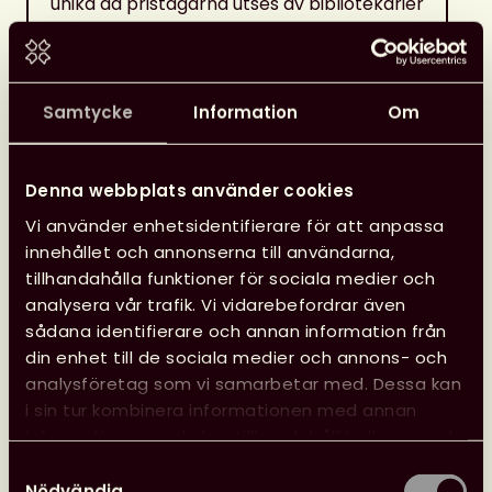
unika då pristagarna utses av bibliotekarier
och experter på läsningens praktik.
Prisceremonin är ett sätt för oss att
synliggöra och lyfta fram bibliotekens
verksamhet och uppgift i samhället. Med
Samtycke
Information
Om
Sveriges biblioteks utmärkelser vill vi
uppmärksamma det framstående arbete
som varje dag görs på våra bibliotek.
Denna webbplats använder cookies
Vi använder enhetsidentifierare för att anpassa
Här kan du läsa mer om Sveriges
innehållet och annonserna till användarna,
biblioteks utmärkelser (nytt fönster).
tillhandahålla funktioner för sociala medier och
analysera vår trafik. Vi vidarebefordrar även
sådana identifierare och annan information från
din enhet till de sociala medier och annons- och
Fler nyheter
analysföretag som vi samarbetar med. Dessa kan
i sin tur kombinera informationen med annan
information som du har tillhandahållit eller som de
har samlat in när du har använt deras tjänster.
Opinion
26 juni, 2026
Samtyckesval
Nödvändig