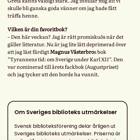
Greta känns väldigt stark. Jag inbillar mig att vi
skulle bli ganska goda vänner om jag hade fått
träffa henne.
Vilken är din favoritbok?
– Den här veckan? Jag är rätt promiskuös när det
gäller litteratur. Nu är jag lite lätt deprimerad över
att jag läst färdigt
Magnus Västerbro
s bok
”Tyrannens tid: om Sverige under Karl XII”. Den
var nominerad till årets fackbok (Augustpriset)
och jag tycker att den borde ha vunnit.
Om Sveriges biblioteks utmärkelser
Svensk biblioteksförening delar årligen ut
Sveriges biblioteks utmärkelser. Priserna är