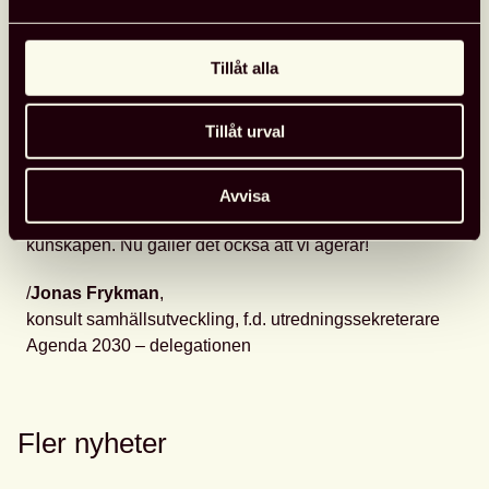
på att förtroendevalda lyfter hållbar utveckling allra
högst på agendan. Vi kan även göra mer hållbara val i
vår vardag. Som konsumenter bär vi ett ansvar för de
Tillåt alla
varor och tjänster vi konsumerar. Vad äter vi? Hur
reser vi? Hur bemöter vi våra medmänniskor i
Tillåt urval
vardagen?
Tiden är kort. Det är 10 år kvar till 2030. Vi står inför
Avvisa
stora utmaningar. Vi kan inte sitta still i båten. Vi har
kunskapen. Nu gäller det också att vi agerar!
/
Jonas Frykman
,
konsult samhällsutveckling, f.d. utredningssekreterare
Agenda 2030 – delegationen
Fler nyheter