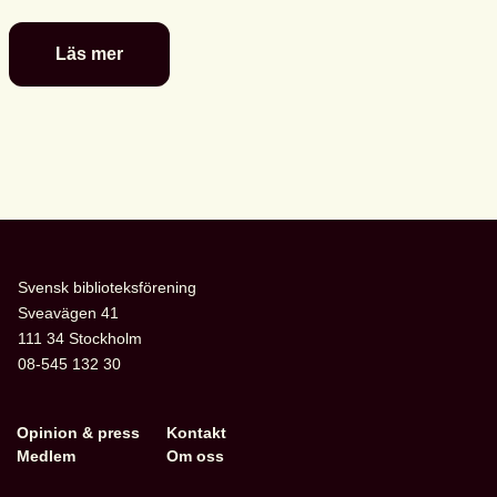
Läs mer
De
är
nominerade
till
föreningens
litterära
barn-
och
ungdomspriser
Svensk biblioteksförening
Sveavägen 41
111 34 Stockholm
08-545 132 30
Opinion & press
Kontakt
Medlem
Om oss