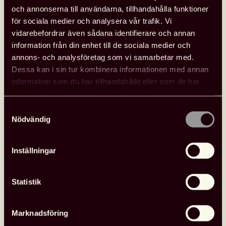
och annonserna till användarna, tillhandahålla funktioner
med att resultaten följs upp.
för sociala medier och analysera vår trafik. Vi
Vi behöver för det andra
vidarebefordrar även sådana identifierare och annan
information från din enhet till de sociala medier och
bli bättre på att förstå om
annons- och analysföretag som vi samarbetar med.
Dessa kan i sin tur kombinera informationen med annan
det vi gör faktiskt bidrar till
information som du har tillhandahållit eller som de har
att uppfylla de Globala
samlat in när du har använt deras tjänster.
Samtyckesval
målen.
Nödvändig
I sitt betänkande lämnade Agenda 2030-delegationen
över ett stort antal förslag till regeringen som till stor
Inställningar
del svarar mot ovan nämnda punkter och som för
närvarande bereds i regeringskansliet.
Statistik
Vi kan dock inte vänta på att någon annan ska agera.
Vi bär själva ett stort ansvar för omställningen mot ett
Marknadsföring
hållbart samhälle. Som medborgare kan vi ställa krav