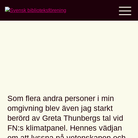
Home
Det är dags att gå till
handling
Som flera andra personer i min
omgivning blev även jag starkt
berörd av Greta Thunbergs tal vid
FN:s klimatpanel. Hennes vädjan
om att lyssna på vetenskapen och