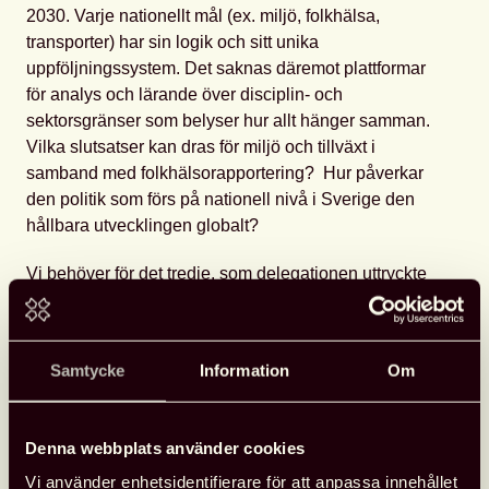
2030. Varje nationellt mål (ex. miljö, folkhälsa,
transporter) har sin logik och sitt unika
uppföljningssystem. Det saknas däremot plattformar
för analys och lärande över disciplin- och
sektorsgränser som belyser hur allt hänger samman.
Vilka slutsatser kan dras för miljö och tillväxt i
samband med folkhälsorapportering? Hur påverkar
den politik som förs på nationell nivå i Sverige den
hållbara utvecklingen globalt?
Vi behöver för det tredje, som delegationen uttryckte
det, ”integrera hållbar utveckling i varje organisations
DNA”. Hållbar utveckling är inget projekt utan behöver
utgöra en naturlig del i varje organisations styrning
Samtycke
Information
Om
och ledning. Det innebär att hållbar utveckling ingår
varje organisations grunduppdrag, exempelvis genom
att ingå i myndighetsförordningen eller att hållbar
Denna webbplats använder cookies
utveckling utgör utgångspunkt för de egna målen,
Vi använder enhetsidentifierare för att anpassa innehållet
budgeten, verksamhetsplaneringen eller i samband