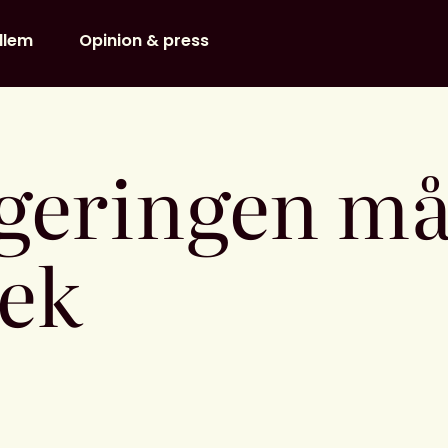
dlem
Opinion & press
geringen mås
tek