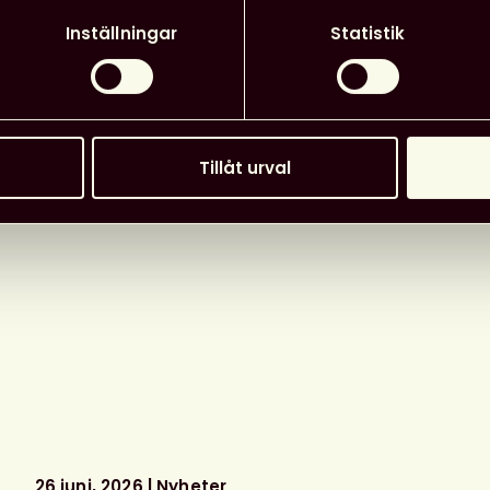
sedan några år denna kampanj för att
Inställningar
Statistik
imme fylldes sociala medier med bilder
va eller för andra. Att uppmärksamma
st betydelsen att läsa för barn, är så
Tillåt urval
tikeln, öppnas i nytt fönster!
26 juni, 2026
Nyheter