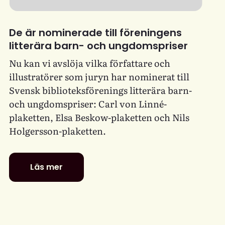
De är nominerade till föreningens
litterära barn- och ungdomspriser
Nu kan vi avslöja vilka författare och
illustratörer som juryn har nominerat till
Svensk biblioteksförenings litterära barn-
och ungdomspriser: Carl von Linné-
plaketten, Elsa Beskow-plaketten och Nils
Holgersson-plaketten.
Läs mer
De
är
nominerade
till
föreningens