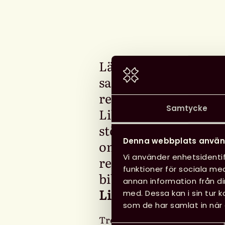
Läsning måste bli en 
samhället och stå hö
regeringens agenda. V
Samtycke
Liberalerna, som ant
stödja en moderatledd
Denna webbplats använ
om bemannade skolb
Vi använder enhetsidentif
regeringsförklaringe
funktioner för sociala med
biblioteksförenings 
annan information från d
Linder
i Uppsala Nya
med. Dessa kan i sin tur 
som de har samlat in när 
Tre dagar innan valet den 11