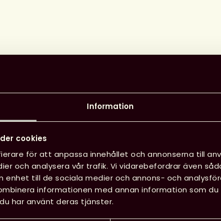
angelägenhet för hela
gt upp på den nya
i förväntar oss därför att
Information
ingen kommer ingå i eller
 regering, får med ett krav
der cookies
ibliotek i den kommande
ierare för att anpassa innehållet och annonserna till anv
n, skriver Svensk
ier och analysera vår trafik. Vi vidarebefordrar även såd
generalsekreterare
Karin
in enhet till de sociala medier och annons- och analysf
 Tidning, UNT idag.
kombinera informationen med annan information som du har
du har använt deras tjänster.
 september inföll Read Hour. På FN:s