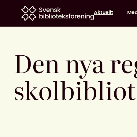
Home
Aktuellt
Me
Den nya re
skolbiblio