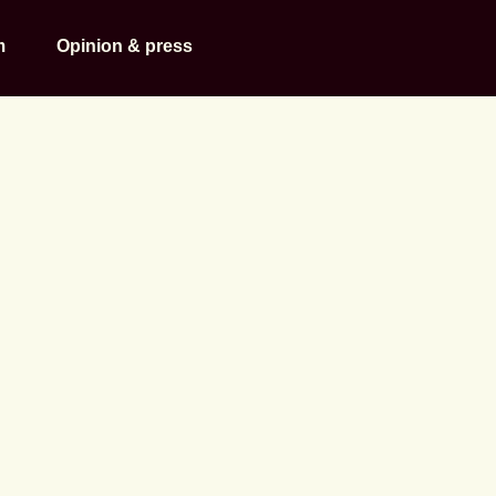
m
Opinion & press
dtalare på k
 Profession 