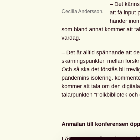
– Det känns 
Cecilia Andersson.
att få input
händer inom 
som bland annat kommer att tal
vardag.
– Det är alltid spännande att delt
skärningspunkten mellan forskn
Och så ska det förstås bli trevligt
pandemins isolering, kommenter
kommer att tala om den digitala
talarpunkten ”Folkbibliotek och 
Anmälan till konferensen öpp
Läs mer om Mötesplats Profes