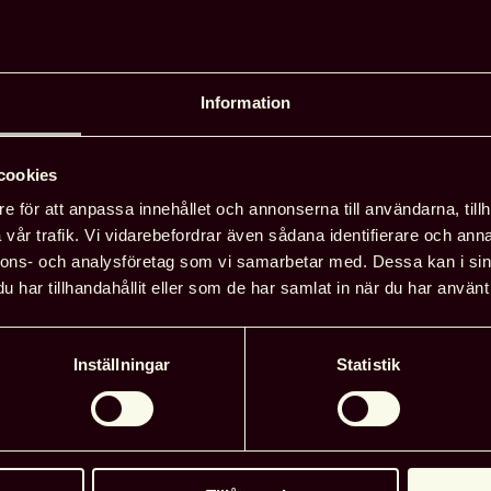
Information
cookies
ing har arrangerats i
då initiativet togs av
e för att anpassa innehållet och annonserna till användarna, tillh
iotekshögskolan vid
vår trafik. Vi vidarebefordrar även sådana identifierare och anna
18 är Svensk
nnons- och analysföretag som vi samarbetar med. Dessa kan i sin
gör för denna konferens,
har tillhandahållit eller som de har samlat in när du har använt 
om mötesplats för
typer av
Inställningar
Statistik