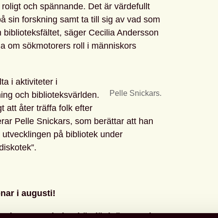
roligt och spännande. Det är värdefullt
 på sin forskning samt ta till sig av vad som
biblioteksfältet, säger Cecilia Andersson
a om sökmotorers roll i människors
a i aktiviteter i
Pelle Snickars.
ing och biblioteksvärlden.
 att åter träffa folk efter
ar Pelle Snickars, som berättar att han
 utvecklingen på bibliotek under
diskotek”.
nar i augusti!
sion – Forskning här, länk öppnas i