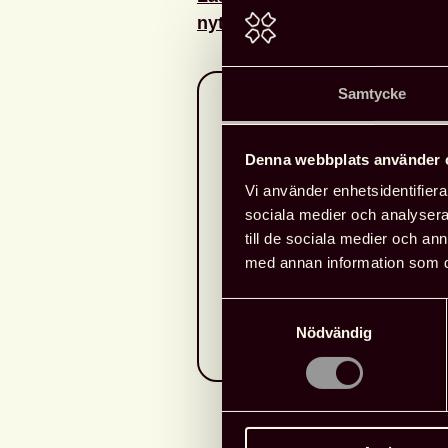
nytt fönster!
Samtycke
Om konferensen
Denna webbplats använder 
Mötesplats Profession – Forskn
olika skepnader sedan år 2000, 
Vi använder enhetsidentifierar
Borås stadsbibliotek och Bibl
sociala medier och analysera 
Högskolan i Borås. Sedan 20
till de sociala medier och a
biblioteksförening huvudarran
med annan information som du 
som fyller en viktig funktion s
Samtyckesval
utbildning, forskning och alla 
Nödvändig
biblioteksverksamhet.