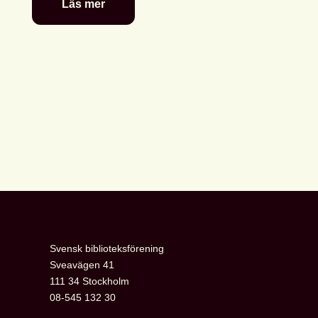
Läs mer
Se
Svensk
biblioteksförenings
programpunkter
i
Almedalen
Svensk biblioteksförening
Sveavägen 41
111 34 Stockholm
08-545 132 30