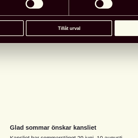
Tillåt urval
Glad sommar önskar kansliet
Kansliet har sommarstängt 29 juni–10 augusti,