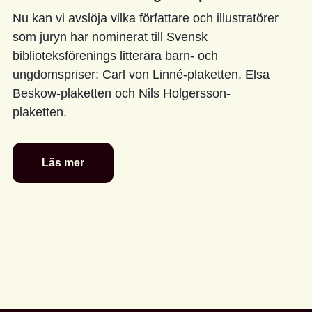
Nu kan vi avslöja vilka författare och illustratörer
som juryn har nominerat till Svensk
biblioteksförenings litterära barn- och
ungdomspriser: Carl von Linné-plaketten, Elsa
Beskow-plaketten och Nils Holgersson-
plaketten.
Läs mer
De
är
nominerade
till
föreningens
litterära
barn-
och
ungdomspriser