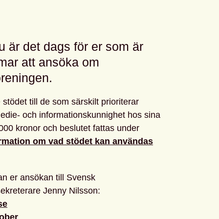
u är det dags för er som är
mmar att ansöka om
öreningen.
 stödet till de som särskilt prioriterar
 medie- och informationskunnighet hos sina
000 kronor och beslutet fattas under
formation om vad stödet kan användas
an er ansökan till Svensk
sekreterare Jenny Nilsson:
se
tober
.