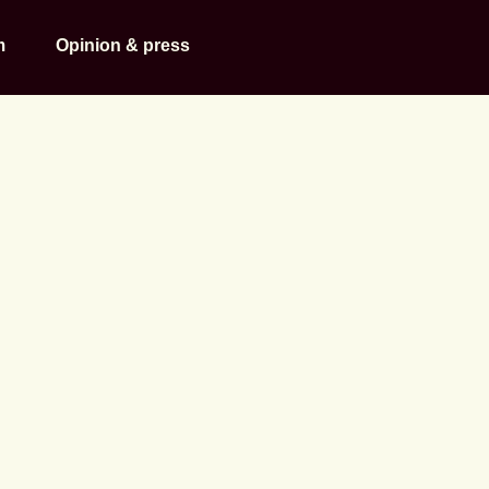
m
Opinion & press
ka utvecklin