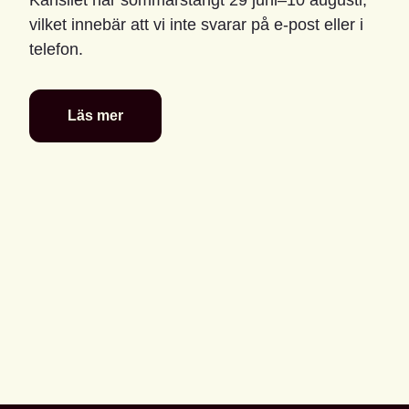
vilket innebär att vi inte svarar på e-post eller i
telefon.
Läs mer
Glad
sommar
önskar
kansliet