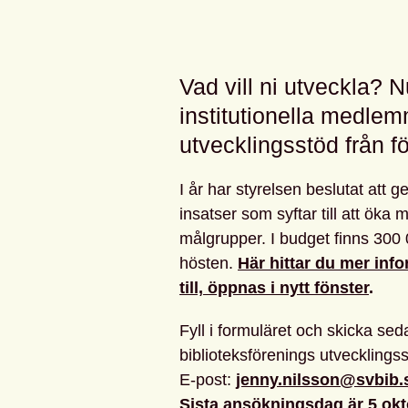
Vad vill ni utveckla? N
institutionella medle
utvecklingsstöd från f
I år har styrelsen beslutat att ge
insatser som syftar till att öka
målgrupper. I budget finns 300 
hösten.
Här hittar du mer in
till, öppnas i nytt fönster
.
Fyll i formuläret och skicka sed
biblioteksförenings utvecklings
E-post:
jenny.nilsson@svbib.
Sista ansökningsdag är 5 ok