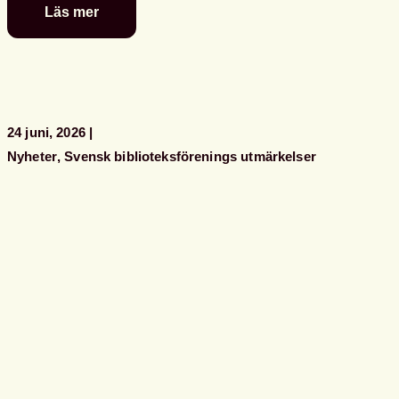
Läs mer
Glad
sommar
önskar
kansliet
24 juni, 2026
Nyheter
Svensk biblioteksförenings utmärkelser