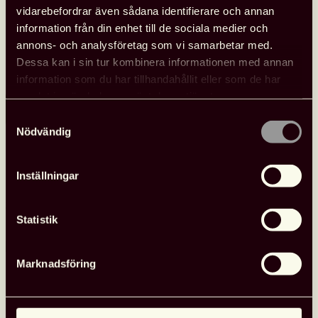
programpunkter i Almedalen
vidarebefordrar även sådana identifierare och annan
Svensk biblioteksförening anordnade tre programpunkter
information från din enhet till de sociala medier och
under Almedalen med fokus på biblioteksfrågor, bildning och
annons- och analysföretag som vi samarbetar med.
kultur. Samtalen spelades in och finns tillgängliga att se.
Dessa kan i sin tur kombinera informationen med annan
information som du har tillhandahållit eller som de har
samlat in när du har använt deras tjänster.
Läs mer
Se
Samtyckesval
Nödvändig
Svensk
biblioteksförenings
programpunkter
Inställningar
i
Almedalen
Nyheter
26 juni, 2026
Statistik
Marknadsföring