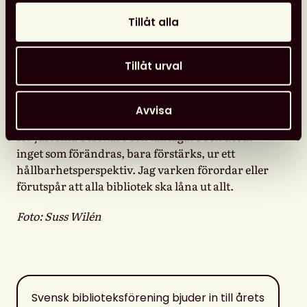
resonemang i hur biblioteken gör så mycket bra
Tillåt alla
redan som de gör och kanske inte måste slå knut
på sig för att förnya sig. Det kan ju också vara
intressant för er i branschen att höra!
Tillåt urval
Vad är det viktigaste du vill att deltagarna ska ta
med sig efter att ha lyssnat på dig?
Avvisa
– Biblioteket handlar fortsatt om att vara relevant
för just sina besökare och låntagare och det är
inget som förändras, bara förstärks, ur ett
hållbarhetsperspektiv. Jag varken förordar eller
förutspår att alla bibliotek ska låna ut allt.
Foto: Suss Wilén
Svensk biblioteksförening bjuder in till årets