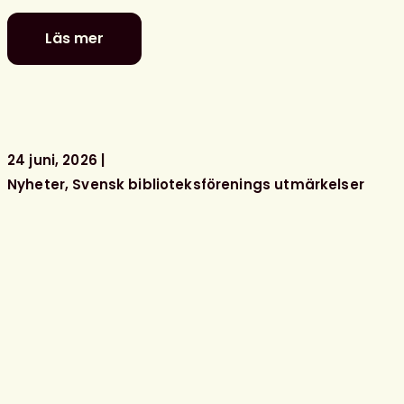
Läs mer
Glad
sommar
önskar
kansliet
24 juni, 2026
Nyheter
Svensk biblioteksförenings utmärkelser