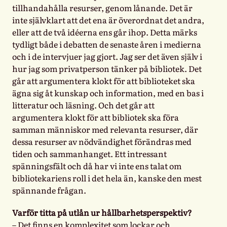
tillhandahålla resurser, genom lånande. Det är
inte självklart att det ena är överordnat det andra,
eller att de två idéerna ens går ihop. Detta märks
tydligt både i debatten de senaste åren i medierna
och i de intervjuer jag gjort. Jag ser det även själv i
hur jag som privatperson tänker på bibliotek. Det
går att argumentera klokt för att biblioteket ska
ägna sig åt kunskap och information, med en bas i
litteratur och läsning. Och det går att
argumentera klokt för att bibliotek ska föra
samman människor med relevanta resurser, där
dessa resurser av nödvändighet förändras med
tiden och sammanhanget. Ett intressant
spänningsfält och då har vi inte ens talat om
bibliotekariens roll i det hela än, kanske den mest
spännande frågan.
Varför titta på utlån ur hållbarhetsperspektiv?
– Det finns en komplexitet som lockar och