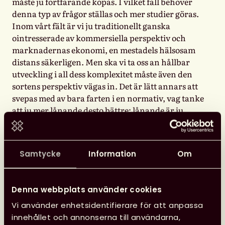
måste ju fortfarande köpas. I vilket fall behöver
denna typ av frågor ställas och mer studier göras.
Inom vårt fält är vi ju traditionellt ganska
ointresserade av kommersiella perspektiv och
marknadernas ekonomi, en mestadels hälsosam
distans säkerligen. Men ska vi ta oss an hållbar
utveckling i all dess komplexitet måste även den
sortens perspektiv vägas in. Det är lätt annars att
svepas med av bara farten i en normativ, vag tanke
att ju mer lånande desto bättre; lånande är ju
cirkulärt och det cirkulära är det mycket snack om
just nu, alltså måste det vara bra.
Samtycke
Information
Om
Jonas säger också att en av de kanske viktigaste
utmaningarna våra lärosäten står inför är att
betydligt fler mångvetenskapliga samarbeten
Denna webbplats använder cookies
behövs inom både forskning och utbildning för
hållbar utveckling. Det är kostsamt, svårt och helt
Vi använder enhetsidentifierare för att anpassa
nödvändigt. Han menar att ur ett
innehållet och annonserna till användarna,