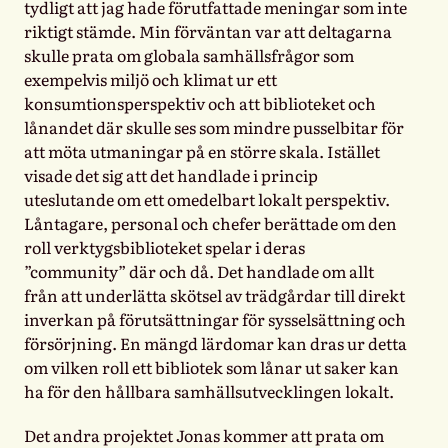
tydligt att jag hade förutfattade meningar som inte
riktigt stämde. Min förväntan var att deltagarna
skulle prata om globala samhällsfrågor som
exempelvis miljö och klimat ur ett
konsumtionsperspektiv och att biblioteket och
lånandet där skulle ses som mindre pusselbitar för
att möta utmaningar på en större skala. Istället
visade det sig att det handlade i princip
uteslutande om ett omedelbart lokalt perspektiv.
Låntagare, personal och chefer berättade om den
roll verktygsbiblioteket spelar i deras
”community” där och då. Det handlade om allt
från att underlätta skötsel av trädgårdar till direkt
inverkan på förutsättningar för sysselsättning och
försörjning. En mängd lärdomar kan dras ur detta
om vilken roll ett bibliotek som lånar ut saker kan
ha för den hållbara samhällsutvecklingen lokalt.
Det andra projektet Jonas kommer att prata om