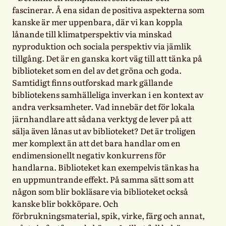
fascinerar. Å ena sidan de positiva aspekterna som
kanske är mer uppenbara, där vi kan koppla
lånande till klimatperspektiv via minskad
nyproduktion och sociala perspektiv via jämlik
tillgång. Det är en ganska kort väg till att tänka på
biblioteket som en del av det gröna och goda.
Samtidigt finns outforskad mark gällande
bibliotekens samhälleliga inverkan i en kontext av
andra verksamheter. Vad innebär det för lokala
järnhandlare att sådana verktyg de lever på att
sälja även lånas ut av biblioteket? Det är troligen
mer komplext än att det bara handlar om en
endimensionellt negativ konkurrens för
handlarna. Biblioteket kan exempelvis tänkas ha
en uppmuntrande effekt. På samma sätt som att
någon som blir bokläsare via biblioteket också
kanske blir bokköpare. Och
förbrukningsmaterial, spik, virke, färg och annat,