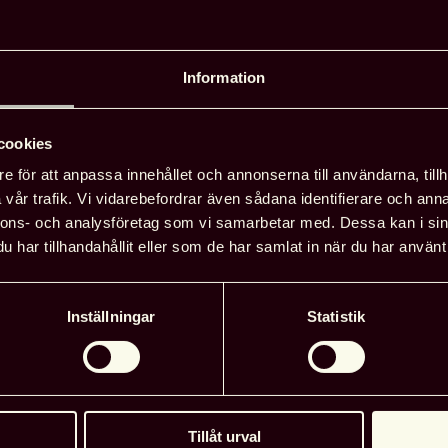
rthus.
tt få träffa alla medlemmar. Jag har
Information
bibliotekskonferenser som anordnas hela
t det behövs i en bransch som ständigt
 ligger i framkant, säger Karin Linder.
cookies
e för att anpassa innehållet och annonserna till användarna, tillh
vår trafik. Vi vidarebefordrar även sådana identifierare och anna
ill programmet
nnons- och analysföretag som vi samarbetar med. Dessa kan i sin
har tillhandahållit eller som de har samlat in när du har använt 
Till anmälan
Inställningar
Statistik
Tillåt urval