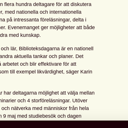
 flera hundra deltagare för att diskutera
er, med nationella och internationella
a på intressanta föreläsningar, delta i
er. Evenemanget ger möjligheter att både
bidra med kunskap.
r och lär, Biblioteksdagarna är en nationell
andra aktuella tankar och planer. Det
arbetet och blir effektivare för att
m till exempel likvärdighet, säger Karin
r har deltagarna möjlighet att välja mellan
minarier och 4 storföreläsningar. Utöver
la och nätverka med människor från hela
 den 9 maj med studiebesök och dagen
tadsbibliotek. Årsmötet kommer att hållas