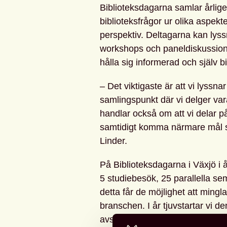
Biblioteksdagarna samlar årligen
biblioteksfrågor ur olika aspekt
perspektiv. Deltagarna kan lyssn
workshops och paneldiskussion
hålla sig informerad och själv 
– Det viktigaste är att vi lyssna
samlingspunkt där vi delger var
handlar också om att vi delar på 
samtidigt komma närmare mål so
Linder.
På Biblioteksdagarna i Växjö i å
5 studiebesök, 25 parallella se
detta får de möjlighet att ming
branschen. I år tjuvstartar vi
avslutas med mingel på Växjö s