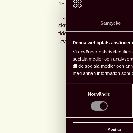
15.15 den 10 maj i Växjö konse
– Jag ser verkligen fram emot a
Samtycke
skrattat mycket åt alla dessa 
tiden men att jag nu förstår at
utvecklas och faktiskt hela tiden
Denna webbplats använder 
Vi använder enhetsidentifierar
sociala medier och analysera 
T
till de sociala medier och a
med annan information som du 
Samtyckesval
Nödvändig
Avvisa