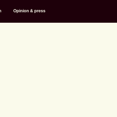
m
Opinion & press
dagarna är en
nkt”