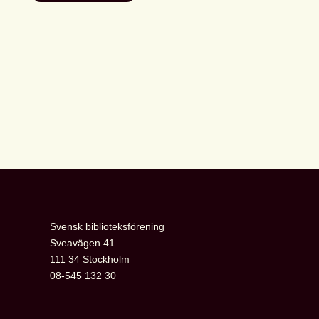
Svensk
biblioteksförenings
programpunkter
i
Almedalen
Svensk biblioteksförening
Sveavägen 41
111 34 Stockholm
08-545 132 30