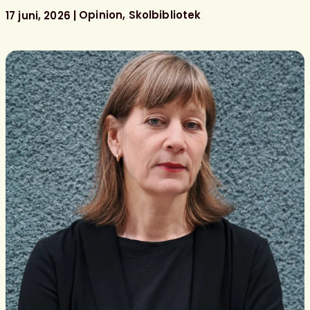
litterära
Opinion
Skolbibliotek
17 juni, 2026
barn-
och
ungdomspriser