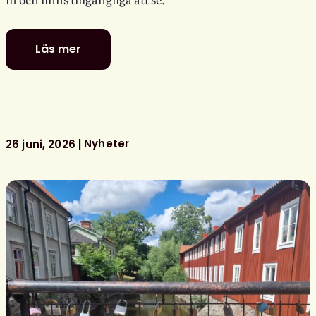
Läs mer
Se
Svensk
biblioteksförenings
programpunkter
i
Almedalen
Nyheter
26 juni, 2026