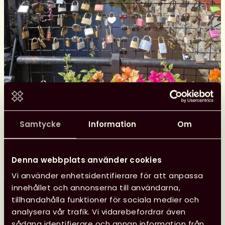
Samtycke
Information
Om
Glad sommar önskar kansliet
Kansliet har sommarstängt 29 juni–10 augusti, vilket
innebär att vi inte svarar på e-post eller i telefon.
Denna webbplats använder cookies
Vi använder enhetsidentifierare för att anpassa
innehållet och annonserna till användarna,
Läs mer
Glad
tillhandahålla funktioner för sociala medier och
sommar
analysera vår trafik. Vi vidarebefordrar även
önskar
sådana identifierare och annan information från