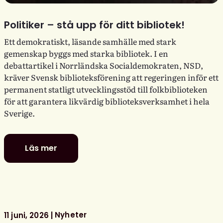
Politiker – stå upp för ditt bibliotek!
Ett demokratiskt, läsande samhälle med stark
gemenskap byggs med starka bibliotek. I en
debattartikel i Norrländska Socialdemokraten, NSD,
kräver Svensk biblioteksförening att regeringen inför ett
permanent statligt utvecklingsstöd till folkbiblioteken
för att garantera likvärdig biblioteksverksamhet i hela
Sverige.
Läs mer
Politiker
–
stå
upp
för
ditt
Nyheter
11 juni, 2026