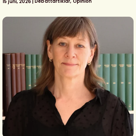
bemannade
Debattartiklar
Opinion
15 juni, 2026
skolbibliotek