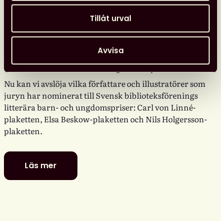
Tillåt urval
Avvisa
De är nominerade till föreningens
litterära barn- och ungdomspriser
Nu kan vi avslöja vilka författare och illustratörer som
juryn har nominerat till Svensk biblioteksförenings
litterära barn- och ungdomspriser: Carl von Linné-
plaketten, Elsa Beskow-plaketten och Nils Holgersson-
plaketten.
Läs mer
De
är
nominerade
till
föreningens