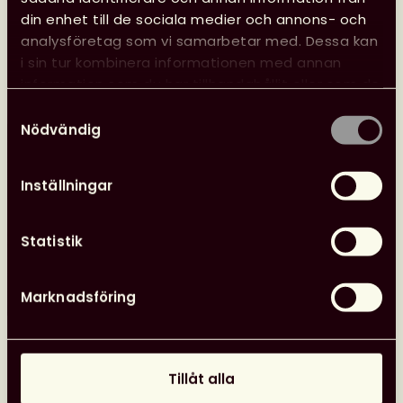
kansliet
din enhet till de sociala medier och annons- och
analysföretag som vi samarbetar med. Dessa kan
24 juni, 2026
i sin tur kombinera informationen med annan
Nyheter
Svensk biblioteksförenings utmärkelser
information som du har tillhandahållit eller som de
har samlat in när du har använt deras tjänster.
Samtyckesval
Nödvändig
Inställningar
Statistik
Marknadsföring
Tillåt alla