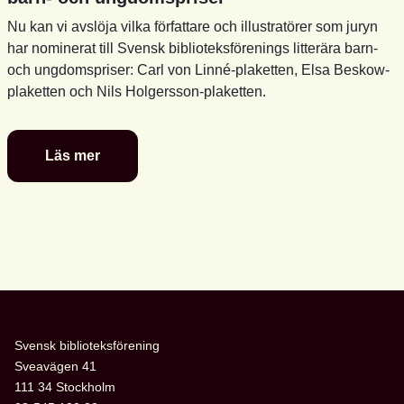
Nu kan vi avslöja vilka författare och illustratörer som juryn
har nominerat till Svensk biblioteksförenings litterära barn-
och ungdomspriser: Carl von Linné-plaketten, Elsa Beskow-
plaketten och Nils Holgersson-plaketten.
Läs mer
De
är
nominerade
till
föreningens
litterära
barn-
och
ungdomspriser
Svensk biblioteksförening
Sveavägen 41
111 34 Stockholm