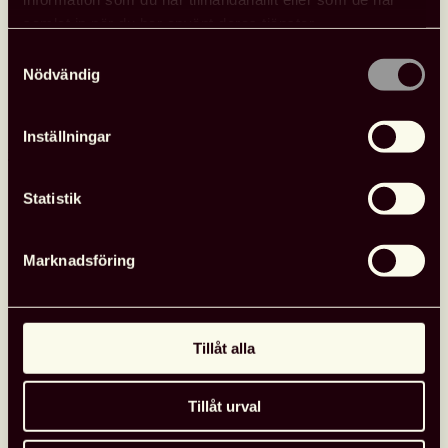
samlat in när du har använt deras tjänster.
Samtyckesval
Nödvändig
Fler nyheter
Inställningar
Opinion
26 juni, 2026
Statistik
Marknadsföring
Tillåt alla
Tillåt urval