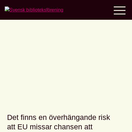
Home
Debattartikel: Biblioteken
behöver undantag från
upphovsrätten
Det finns en överhängande risk
att EU missar chansen att