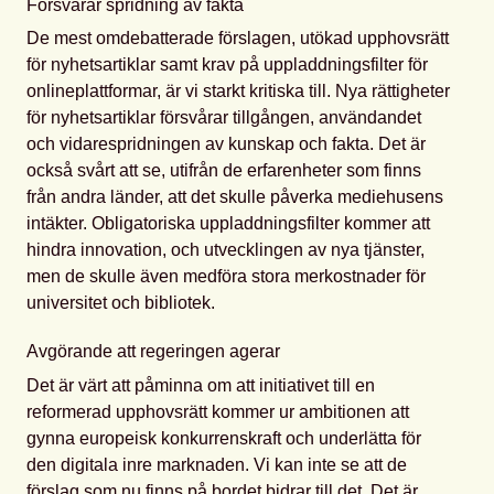
Försvårar spridning av fakta
De mest omdebatterade förslagen, utökad upphovsrätt
för nyhetsartiklar samt krav på uppladdningsfilter för
onlineplattformar, är vi starkt kritiska till. Nya rättigheter
för nyhetsartiklar försvårar tillgången, användandet
och vidarespridningen av kunskap och fakta. Det är
också svårt att se, utifrån de erfarenheter som finns
från andra länder, att det skulle påverka mediehusens
intäkter. Obligatoriska uppladdningsfilter kommer att
hindra innovation, och utvecklingen av nya tjänster,
men de skulle även medföra stora merkostnader för
universitet och bibliotek.
Avgörande att regeringen agerar
Det är värt att påminna om att initiativet till en
reformerad upphovsrätt kommer ur ambitionen att
gynna europeisk konkurrenskraft och underlätta för
den digitala inre marknaden. Vi kan inte se att de
förslag som nu finns på bordet bidrar till det. Det är