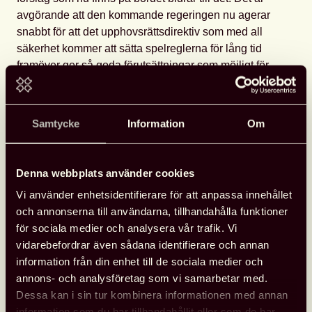
avgörande att den kommande regeringen nu agerar
snabbt för att det upphovsrättsdirektiv som med all
säkerhet kommer att sätta spelreglerna för lång tid
framöver ger så goda förutsättningar som möjligt för
bibliotek och alla andra aktörer som bidrar till
innovation, kreativitet och kunskapsspridning.
Samtycke
Information
Om
Johanna Hansson, ordförande Svensk
biblioteksförening
Denna webbplats använder cookies
Debattartikeln publicerades först på Göteborgsposten
Debatt 27 september 2018.
Vi använder enhetsidentifierare för att anpassa innehållet
Biblioteken behöver undantag från upphovsrätten på
och annonserna till användarna, tillhandahålla funktioner
gp.se (nytt fönster)
för sociala medier och analysera vår trafik. Vi
vidarebefordrar även sådana identifierare och annan
Här kan du läsa en intervju som föreningen gjort
information från din enhet till de sociala medier och
med Jonas Holm, jurist vid Stockholms
annons- och analysföretag som vi samarbetar med.
universitetsbibliotek, om vilken betydelse det kan
Dessa kan i sin tur kombinera informationen med annan
få för bibliotekssektorn.
information som du har tillhandahållit eller som de har