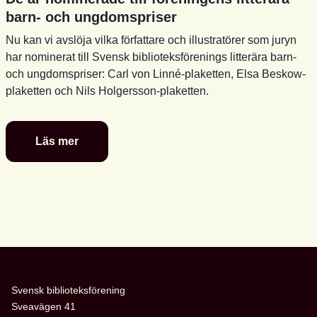
barn- och ungdomspriser
Nu kan vi avslöja vilka författare och illustratörer som juryn
har nominerat till Svensk biblioteksförenings litterära barn-
och ungdomspriser: Carl von Linné-plaketten, Elsa Beskow-
plaketten och Nils Holgersson-plaketten.
Läs mer
De
är
nominerade
till
föreningens
litterära
barn-
och
ungdomspriser
Svensk biblioteksförening
Sveavägen 41