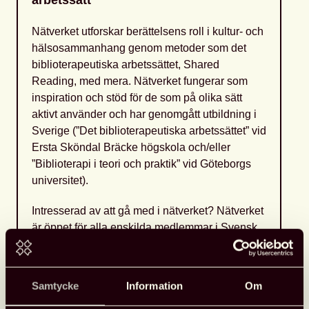
arbetssätt
Nätverket utforskar berättelsens roll i kultur- och
hälsosammanhang genom metoder som det
biblioterapeutiska arbetssättet, Shared
Reading, med mera. Nätverket fungerar som
inspiration och stöd för de som på olika sätt
aktivt använder och har genomgått utbildning i
Sverige (”Det biblioterapeutiska arbetssättet” vid
Ersta Sköndal Bräcke högskola och/eller
”Biblioterapi i teori och praktik” vid Göteborgs
universitet).
Intresserad av att gå med i nätverket? Nätverket
är öppet för alla enskilda medlemmar i Svensk
biblioteksförening. Kontakta
info@svbib.se
för
att gå med.
Samtycke
Information
Om
Läs mer om expertnätverken här, länk
öppnas i nytt fönster!