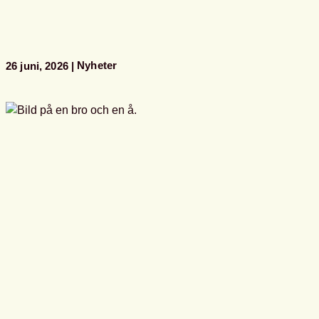
biblioteksförenings
programpunkter
i
Almedalen
Nyheter
26 juni, 2026