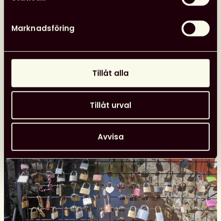
Svensk
biblioteksförenings
programpunkter
Marknadsföring
i
Almedalen
Nyheter
26 juni, 2026
Tillåt alla
Tillåt urval
Avvisa