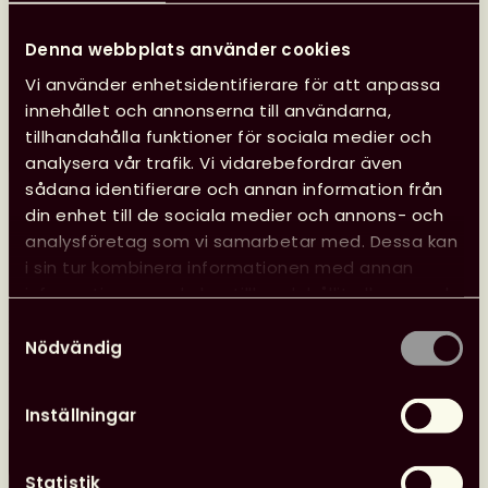
Denna webbplats använder cookies
Vi använder enhetsidentifierare för att anpassa
innehållet och annonserna till användarna,
tillhandahålla funktioner för sociala medier och
analysera vår trafik. Vi vidarebefordrar även
sådana identifierare och annan information från
din enhet till de sociala medier och annons- och
Se Svensk biblioteksförenings
analysföretag som vi samarbetar med. Dessa kan
programpunkter i Almedalen
i sin tur kombinera informationen med annan
information som du har tillhandahållit eller som de
Svensk biblioteksförening anordnade tre
har samlat in när du har använt deras tjänster.
programpunkter under Almedalen med fokus på
Samtyckesval
biblioteksfrågor, bildning och kultur. Samtalen spelades
Nödvändig
in och finns tillgängliga att se.
Inställningar
Läs mer
Se
Statistik