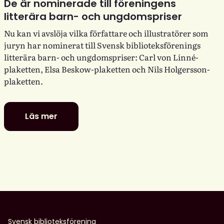
De är nominerade till föreningens
litterära barn- och ungdomspriser
Nu kan vi avslöja vilka författare och illustratörer som
juryn har nominerat till Svensk biblioteksförenings
litterära barn- och ungdomspriser: Carl von Linné-
plaketten, Elsa Beskow-plaketten och Nils Holgersson-
plaketten.
Läs mer
De
är
nominerade
till
föreningens
litterära
barn-
och
ungdomspriser
Svensk biblioteksförening