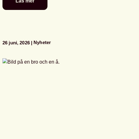
Läs mer
Se
Svensk
biblioteksförenings
programpunkter
i
Almedalen
Nyheter
26 juni, 2026