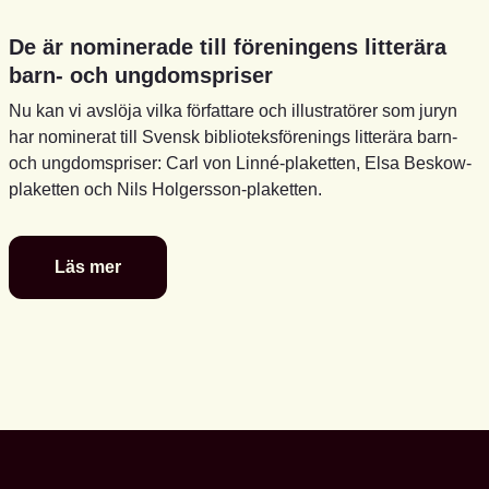
De är nominerade till föreningens litterära
barn- och ungdomspriser
Nu kan vi avslöja vilka författare och illustratörer som juryn
har nominerat till Svensk biblioteksförenings litterära barn-
och ungdomspriser: Carl von Linné-plaketten, Elsa Beskow-
plaketten och Nils Holgersson-plaketten.
Läs mer
De
är
nominerade
till
föreningens
litterära
barn-
och
ungdomspriser