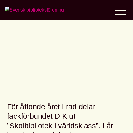
Home
Årets skolbibliotek i
världsklass
För åttonde året i rad delar
fackförbundet DIK ut
”Skolbibliotek i världsklass”. I år