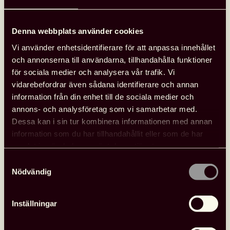
Sturegymnasiet (Halmstad)
Sundsta- Älvkullegymnasiet (Karlstad)
Denna webbplats använder cookies
Söderslättsgymnasiet (Trelleborg)
Vi använder enhetsidentifierare för att anpassa innehållet
Södervångskolans skolbibliotek (Vellinge)
och annonserna till användarna, tillhandahålla funktioner
T1-skolorna (Linköping)
för sociala medier och analysera vår trafik. Vi
vidarebefordrar även sådana identifierare och annan
Thorildsplans gymnasium (Stockholm)
information från din enhet till de sociala medier och
Tingdammsskolan (Malmö)
annons- och analysföretag som vi samarbetar med.
Dessa kan i sin tur kombinera informationen med annan
Tullängsgymnasiet (Örebro)
information som du har tillhandahållit eller som de har
Vallastadens fokusbibliotek (Linköping)
samlat in när du har använt deras tjänster.
Vikingstad skola (Linköping)
Samtyckesval
Nödvändig
Värmdö gymnasium (Stockholm)
Åkarps skolbibliotek (Burlöv)
Inställningar
Örtagårdsskolans (Malmö)
Österslättsskolan (Karlshamn)