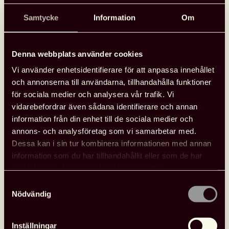
på Ranagård för att genom bred samverkan ha skapat
Samtycke
Information
Om
en tillgänglig
,
inkluderande och kreativ mötesplats för
barn och unga. Genom att främja delaktighet och
medskapande bidrar verksamheten till att stärka barns
Denna webbplats använder cookies
rättigheter i enlighet med barnkonventionen.
Vi använder enhetsidentifierare för att anpassa innehållet
Utmärkelsen delas ut vid en prisceremoni 13
och annonserna till användarna, tillhandahålla funktioner
november. Ceremonin livesänds via föreningens
för sociala medier och analysera vår trafik. Vi
Facebook-sida
.
vidarebefordrar även sådana identifierare och annan
information från din enhet till de sociala medier och
annons- och analysföretag som vi samarbetar med.
Dessa kan i sin tur kombinera informationen med annan
information som du har tillhandahållit eller som de har
Mer om
Årets barnrättsutmärkelse Elefanten
samlat in när du har använt deras tjänster.
Samtyckesval
Årets barnrättsutmärkelse Elefanten instiftades
Nödvändig
år 2020 och
utdelas årligen.
Utmärkelsen
belönar
en verksamhet eller en
Inställningar
person som i en bibliotekskontext föredömligt