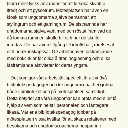
(som mest tycks användas för att försöka skvallra
ifred) och ett pysselrum. Mötesplatsen har även en
kiosk som ungdomarna själva bemannar, ett
stylingrum och ett gamingrum. De sistnämnda har
ungdomarna själva varit med och röstat fram vad de
då tomma rummen skulle bli och hur de skulle
inredas. De har även tillgång till idrottshall, rörelsesal
och hemkunskapssal. De arbetar även läsfrämjande
med bokcirklar för olika åldrar, högläsning och olika
läsfrämjande aktiviteter för deras yngsta.
– Det som gör vårt arbetssätt speciellt är att vi (två
bibliotekspedagoger och tre ungdomscoacher) jobbar
både i biblioteket och på mötesplatsen samtidigt.
Detta betyder att våra ungdomar kan prata med eller få
hjälp av vem som helst i personalen och låntagare
likaså. Vår ena bibliotekspedagog jobbar på
mötesplatsen vissa kvällar för att skapa relationer med
besökarna och ungdomscoacherna hoppar in i