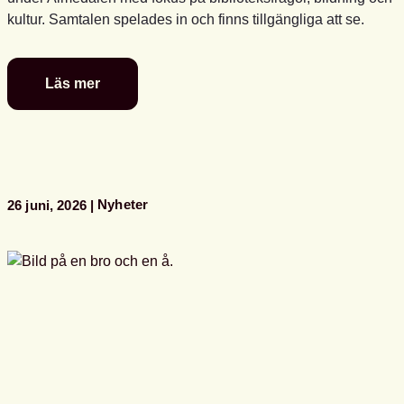
kultur. Samtalen spelades in och finns tillgängliga att se.
Läs mer
Se
Svensk
biblioteksförenings
programpunkter
i
Almedalen
Nyheter
26 juni, 2026