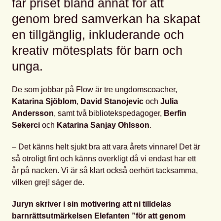
får priset bland annat f
ör att
genom bred samverkan ha skapat
en tillgänglig
,
inkluderande och
kreativ mötesplats för barn och
unga.
De som jobbar på Flow är tre ungdomscoacher,
Katarina Sjöblom
,
David Stanojevic
och
Julia
Andersson
, samt två bibliotekspedagoger,
Berfin
Sekerci
och
Katarina Sanjay Ohlsson
.
– Det känns helt sjukt bra att vara årets vinnare! Det är
så otroligt fint och känns overkligt då vi endast har ett
år på nacken. Vi är så klart också oerhört tacksamma,
vilken grej! säger de.
Juryn skriver i sin motivering
att ni tilldelas
barnrättsutmärkelsen Elefanten
”för att genom