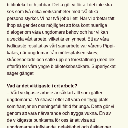
biblioteket och jobbar. Detta gör vi för att det inte ska
ses som två olika verksamheter med två olika
personalstyrkor. Vi har två jobb i ett! När vi arbetar tätt
ihop så ger det oss möjlighet att föra kontinuerliga
dialoger om våra ungdomars behov och hur vi kan
utveckla vårt arbete, vilket är en ynnest. Ett av våra
tydligaste resultat av vårt samarbete var vårens Pippi-
kalas, där ungdomar från mötesplatsen skrev,
skådespelade och satte upp en föreställning (med lek
efteråt) för våra yngre biblioteksbesökare. Superlyckat!
säger gänget.
Vad är det viktigaste i ert arbete?
– Vårt viktigaste arbete är såklart allt som gäller
ungdomarna. Vi strävar efter att vara en trygg plats
som främjar en meningsfull fritid för unga. Detta gör vi
genom att vara närvarande och trygga vuxna. En av
de viktigaste punkterna för oss är att visa att
ungdomarnas inflytande, delaktighet och åsikter ger