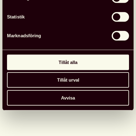
har arbetat med att stärka barns rättigheter, i
enlighet med FN:s konvention om barnets
Statistik
rättigheter
.
Utmärkelsen
består av ett diplom.
Här kan du läsa mer om Svensk
Marknadsföring
biblioteksförenings utmärkelser.
Tillåt alla
Fler nyheter
Tillåt urval
Opinion
26 juni, 2026
Avvisa