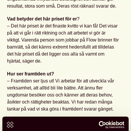
resultat, stora som små. Deras röst räknas! svarar de.
Vad betyder det här priset för er
?
– Det här priset är det finaste kvitto vi kan få! Det visar
på att vi går i rätt riktning och att arbetet vi gör är
viktigt. Varenda person som jobbar på Flow brinner för
barnrätt, så det känns extremt hedersfullt att tilldelas
det här priset då det ligger oss alla så varmt om
hjärtat, säger de.
Hur ser framtiden ut?
– Framtiden ser ljus ut! Vi arbetar för att utveckla vår
verksamhet, att alltid bli lite bättre. Att ännu fler
ungdomar besöker oss och känner att deras behov,
åsikter och rättigheter beaktas. Vi har redan många
tankar på vad vi ska göra i framtiden! svarar gänget.
Juryns motivering:
Barnrättsutmärkelsen Elefanten år 2025 tilldelas
Flow