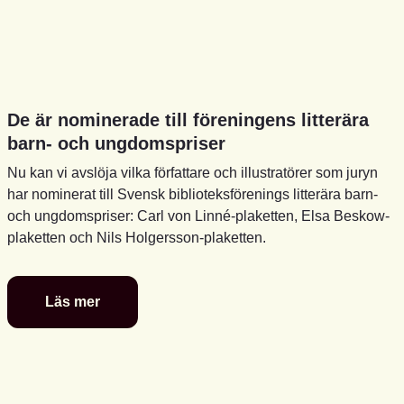
De är nominerade till föreningens litterära
barn- och ungdomspriser
Nu kan vi avslöja vilka författare och illustratörer som juryn
har nominerat till Svensk biblioteksförenings litterära barn-
och ungdomspriser: Carl von Linné-plaketten, Elsa Beskow-
plaketten och Nils Holgersson-plaketten.
Läs mer
De
är
nominerade
till
föreningens