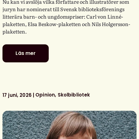
Nu kan vi avslöja vilka författare och illustratörer som
juryn har nominerat till Svensk biblioteksförenings
litterära barn- och ungdomspriser: Carl von Linné-
plaketten, Elsa Beskow-plaketten och Nils Holgersson-
plaketten.
Läs mer
De
är
nominerade
till
föreningens
litterära
Opinion
Skolbibliotek
17 juni, 2026
barn-
och
ungdomspriser