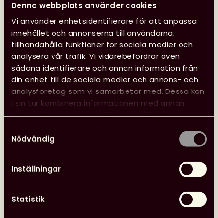
Denna webbplats använder cookies
Vi använder enhetsidentifierare för att anpassa
innehållet och annonserna till användarna,
Glad sommar önskar kansliet
tillhandahålla funktioner för sociala medier och
analysera vår trafik. Vi vidarebefordrar även
Kansliet har sommarstängt 29 juni–10 augusti, vilket
sådana identifierare och annan information från
innebär att vi inte svarar på e-post eller i telefon.
din enhet till de sociala medier och annons- och
analysföretag som vi samarbetar med. Dessa kan
i sin tur kombinera informationen med annan
Läs mer
Glad
information som du har tillhandahållit eller som de
sommar
har samlat in när du har använt deras tjänster.
Samtyckesval
önskar
Nödvändig
kansliet
Inställningar
24 juni, 2026
Nyheter
Svensk biblioteksförenings utmärkelser
Statistik