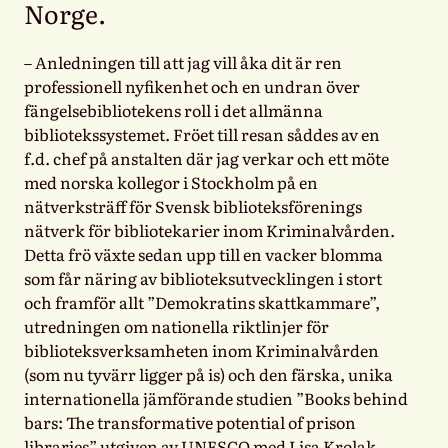
Norge.
– Anledningen till att jag vill åka dit är ren
professionell nyfikenhet och en undran över
fängelsebibliotekens roll i det allmänna
bibliotekssystemet. Fröet till resan såddes av en
f.d. chef på anstalten där jag verkar och ett möte
med norska kollegor i Stockholm på en
nätverksträff för Svensk biblioteksförenings
nätverk för bibliotekarier inom Kriminalvården.
Detta frö växte sedan upp till en vacker blomma
som får näring av biblioteksutvecklingen i stort
och framför allt ”Demokratins skattkammare”,
utredningen om nationella riktlinjer för
biblioteksverksamheten inom Kriminalvården
(som nu tyvärr ligger på is) och den färska, unika
internationella jämförande studien ”Books behind
bars: The transformative potential of prison
libraries” utgiven av UNESCO med Lisa Krolak