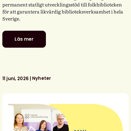
permanent statligt utvecklingsstöd till folkbiblioteken
för att garantera likvärdig biblioteksverksamhet i hela
Sverige.
Läs mer
Politiker
–
stå
upp
för
ditt
Nyheter
11 juni, 2026
bibliotek!