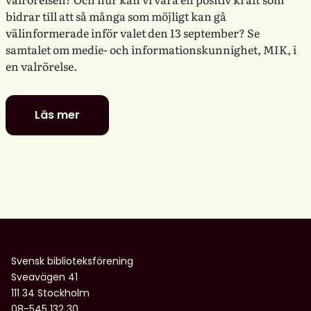
bidrar till att så många som möjligt kan gå
välinformerade inför valet den 13 september? Se
samtalet om medie- och informationskunnighet, MIK, i
en valrörelse.
Läs mer
Digitala
dialoger:
MIK
i
en
valrörelse
–
utmaningar
och
Svensk biblioteksförening
möjligheter
Sveavägen 41
för
111 34 Stockholm
biblioteken
08-545 132 30