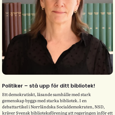
Politiker – stå upp för ditt bibliotek!
Ett demokratiskt, läsande samhälle med stark
gemenskap byggs med starka bibliotek. I en
debattartikel i Norrländska Socialdemokraten, NSD,
kräver Svensk biblioteksförening att regeringen inför ett