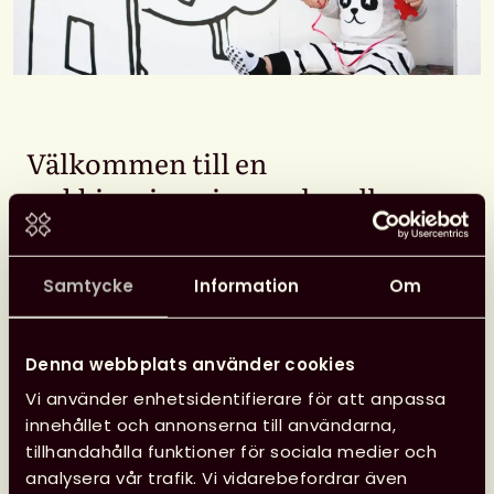
Välkommen till en
webbinarieserie som handlar
om språk- och läsfrämjande för
de yngsta barnen – i praktiken.
Samtycke
Information
Om
Innehållet utgår ifrån
fortbildningen Språk- och
Denna webbplats använder cookies
läsfrämjande för de yngsta
Vi använder enhetsidentifierare för att anpassa
barnen.
innehållet och annonserna till användarna,
tillhandahålla funktioner för sociala medier och
Under träffarna kommer vi att fördjupa oss i
analysera vår trafik. Vi vidarebefordrar även
konkreta metoder och verktyg för att arbeta med