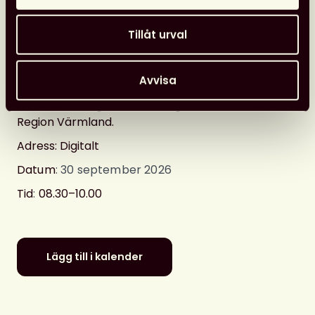
Extern arrangör
Tillåt urval
Detaljerad information
Avvisa
Arrangör
:
Region Blekinge, Region
Kalmar län, Region Kronoberg och
Region Värmland.
Adress: Digitalt
Datum
: 30 september 2026
Tid
:
08.30–10.00
Lägg till i kalender