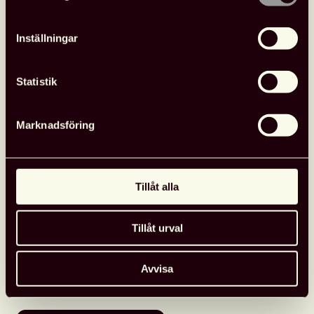
Sista anmälningsdag: 12 januari 2024
Inställningar
Anmäl dig här
Statistik
Bild av
Prawny
från
Pixabay.
Marknadsföring
Extern arrangör
Tillåt alla
Detaljerad information
Adress: Digitalt möte (Teams)
Tillåt urval
Datum
: 17 januari 2024
Tid
:
09.00-10.00
Avvisa