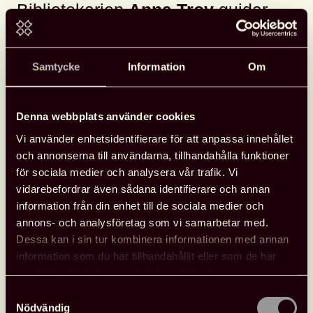
Bibliotekarien
Anna Troy
guidar
om rollspel på bibliotek”.
Att spela bordsrollspel är inte bara ett roligt och
Samtycke
Information
Om
kreativt tidsfördriv. Spelandet är även ett utmärkt
verktyg för läsfrämjande och social utveckling. Under
webbinariet får du lära dig vad bordsrollspel är och får
Denna webbplats använder cookies
tips både på svenska rollspel och vad du bör tänka på
Vi använder enhetsidentifierare för att anpassa innehållet
vid inköp.
och annonserna till användarna, tillhandahålla funktioner
för sociala medier och analysera vår trafik. Vi
Anna Troy arbetar som bibliotekarie på Härnösands
vidarebefordrar även sådana identifierare och annan
bibliotek och har stor erfarenhet både av att spela och
information från din enhet till de sociala medier och
att spelleda.
annons- och analysföretag som vi samarbetar med.
Dessa kan i sin tur kombinera informationen med annan
OBS! Webbinariet kommer inte att filmas eller kunna
information som du har tillhandahållit eller som de har
ses i efterhand!
samlat in när du har använt deras tjänster.
Pris:
kostnadsfritt
Samtyckesval
Nödvändig