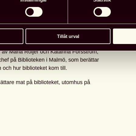
Datum
: 
 Här finns tre våningar, och en takterrass
tomhus, när vädret tillåter. Det är mer plats
Tid
:
18:0
 datorplatser, fler mysiga och bekväma
aktiviteter och barn och unga får en helt
Tillåt urval
Läg
ng av Maria Roijer och Katarina Forsström,
chef på Biblioteken i Malmö, som berättar
 och hur biblioteket kom till.
lättare mat på biblioteket, utomhus på