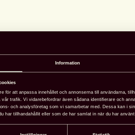
d Regionförening Skåne och ett besök
ngård!
Information
cookies
e för att anpassa innehållet och annonserna till användarna, tillh
sengårds Centrum, insläpp är från
Regionfö
vår trafik. Vi vidarebefordrar även sådana identifierare och anna
 bibliotekets personalingång.
nnons- och analysföretag som vi samarbetar med. Dessa kan i sin
nken:
Detaljera
har tillhandahållit eller som de har samlat in när du har använt 
ningen.se/Events/ComingEvents
Adress: 
Rosengå
 mars och är dubbelt så stort som det
Inställningar
Statistik