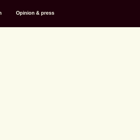
m
Opinion & press
 med Regionf