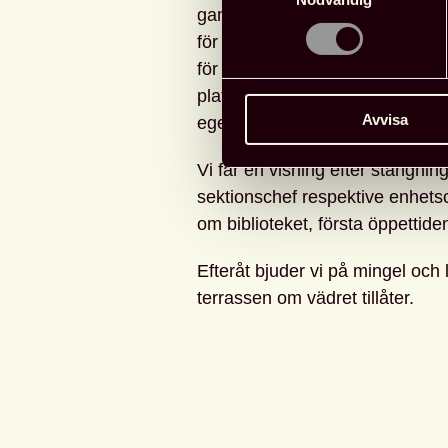
gamla, hela 2 000 kvadratmeter.
för roliga, speciella tillfällen u
för alla! Fler sitt-, studie- och
platser för läsning och läsande 
Avvisa
egen våning.
Vi får en visning efter stängni
sektionschef respektive enhets
om biblioteket, första öppettiden
Efteråt bjuder vi på mingel och 
terrassen om vädret tillåter.