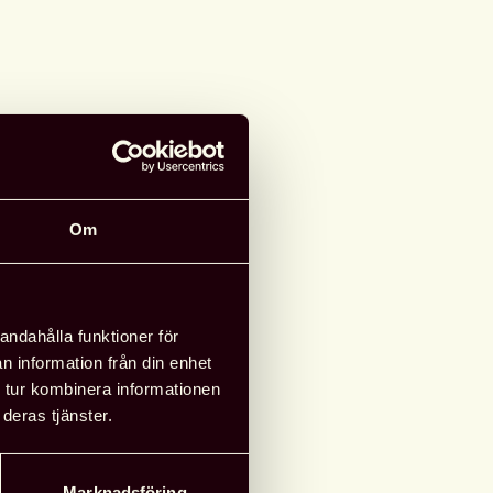
Om
andahålla funktioner för
rening: Skåne
n information från din enhet
 tur kombinera informationen
d information
deras tjänster.
Rosengårdsbibliotek i
rds Centrum
Marknadsföring