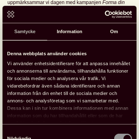
uppmärksammar vi dagen med kampanjen
Forma din
bokstav
på sociala medier. Vi vill locka alla att leka
med bokstävernas former och ljud. Vi vet att den leken
stärker våra barns språkliga förmågor och gör det
Samtycke
Information
Om
lättare för dem att lära sig läsa och skriva. Kampanjen
är också ett sätt att avdramatisera läs- och
skrivsvårigheter.
Denna webbplats använder cookies
Bokstäver kan vara knepiga,
Vi använder enhetsidentifierare för att anpassa innehållet
ibland står de inte ens stilla.
och annonserna till användarna, tillhandahålla funktioner
Brotta ner bokstav för bokstav
för sociala medier och analysera vår trafik. Vi
och gör dem till dina.
vidarebefordrar även sådana identifierare och annan
Skratta åt dem. Älska dem.
information från din enhet till de sociala medier och
Steg för steg kan du erövra språket
annons- och analysföretag som vi samarbetar med.
och göra det till ditt.
Dessa kan i sin tur kombinera informationen med annan
information som du har tillhandahållit eller som de har
Forma din bokstav nu.
samlat in när du har använt deras tjänster.
Samtyckesval
Gör så här!
Nödvändig