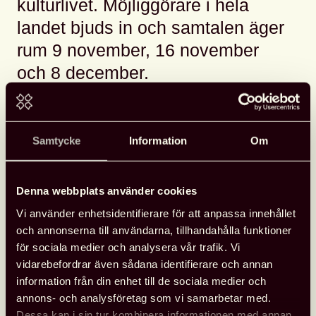
kulturlivet. Möjliggörare i hela
landet bjuds in och samtalen äger
rum 9 november, 16 november
och 8 december.
I år blev barnkonventionen lag. Alla barn och unga har
rätt att delta fritt i kulturlivet, men alla får inte den
möjligheten. Kulturrådet vill nu kraftsamla nationella,
Samtycke
Information
Om
regionala och lokala insatser genom att involvera
möjliggörare för ungas delaktighet inom kultursektorn.
Denna webbplats använder cookies
Ungas rätt till kultur sänds live från platser med unga i
Vi använder enhetsidentifierare för att anpassa innehållet
fokus och innehåller samtal i form av reflektioner och
och annonserna till användarna, tillhandahålla funktioner
röster från beslutsfattare, forskare, eldsjälar och
för sociala medier och analysera vår trafik. Vi
verksamhetsledare. Samtalen fokuserar på kultur för
vidarebefordrar även sådana identifierare och annan
unga på fritiden. Efter varje sändning blir det digitala
information från din enhet till de sociala medier och
gruppsamtal med föranmälda deltagare
(fullbokat)
.
annons- och analysföretag som vi samarbetar med.
För livesändningarna är det dock ingen
Dessa kan i sin tur kombinera informationen med annan