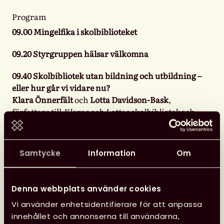
Program
09.00 Mingelfika i skolbiblioteket
09.20 Styrgruppen hälsar välkomna
09.40 Skolbibliotek utan bildning och utbildning –
eller hur går vi vidare nu?
Klara Önnerfält
och
Lotta Davidson-Bask
,
författare till
Klaras och Lottas skolbibliotek
och
grundare av skolbibliotekspodden
Flödet
, delar
med sig av vad de lärt sig under arbetet med
podden och boken och reflekterar över vad som nu
Samtycke
Information
Om
krävs för att vi ska orka ta nya tag.
10.40 Paus
Denna webbplats använder cookies
10.50 Skolbibliotekariens roll och kompetens – i
Vi använder enhetsidentifierare för att anpassa
dag och i morgon
innehållet och annonserna till användarna,