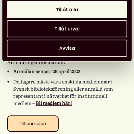
workshopen får du som deltagare lyfta problem
eller idéer som du vill ha hjälp med, och stötta
Tillåt alla
andra i deras problem eller idéer. Val av workshop
görs på plats.
Tillåt urval
14.40 Fika och avslutning
Avvisa
15.00 Dagen avslutas
Anmälningsinformation:
Anmälan senast: 26 april 2022
Deltagare måste vara enskilda medlemmar i
Svensk biblioteksförening eller anmäld som
representant i nätverket för institutionell
medlem –
Bli medlem här!
Till anmälan