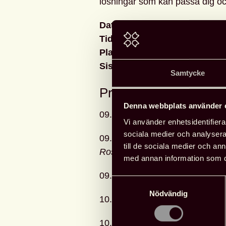
lösningar som kan passa dig o
Datum:
13 april
Tid:
9.00–12.00
Plats:
Zoom (länk kommer den 12
Sista anmälningsdag:
6 april
Samtycke
Program 13 april
Denna webbplats använder 
09.00 Välkomna! Incheckning o
Vi använder enhetsidentifierar
sociala medier och analysera 
09.15 Strategier och arbetssätt 
till de sociala medier och a
Rosa Lönneborg
, Kungliga Tek
med annan information som du 
09.45 Diskussion
Samtyckesval
Nödvändig
10.00 Kort paus
10.15 Samarbeten kring forskni