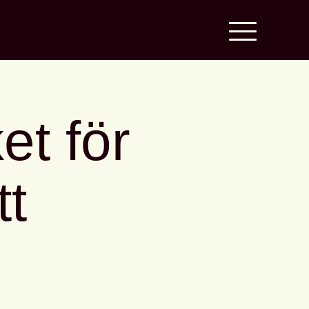
et för
tt