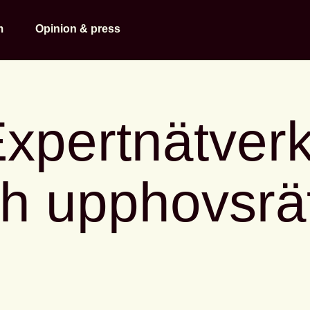
m
Opinion & press
xpertnätverk
ch upphovsrä