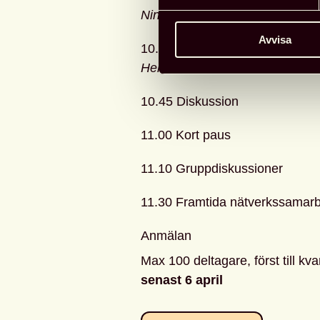
Nina Hult
, Luleå universitetsbib
Avvisa
10.30 Kompetenshöjning av bib
Helen Hed
, Umeå universitetsbi
10.45 Diskussion
11.00 Kort paus
11.10 Gruppdiskussioner
11.30 Framtida nätverkssamarbe
Anmälan
Max 100 deltagare, först till kva
senast 6 april