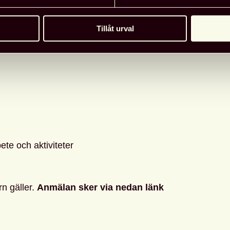
liotek
Tillåt urval
liotekspersonal
bliotek
te och aktiviteter
rn gäller.
Anmälan sker via nedan länk