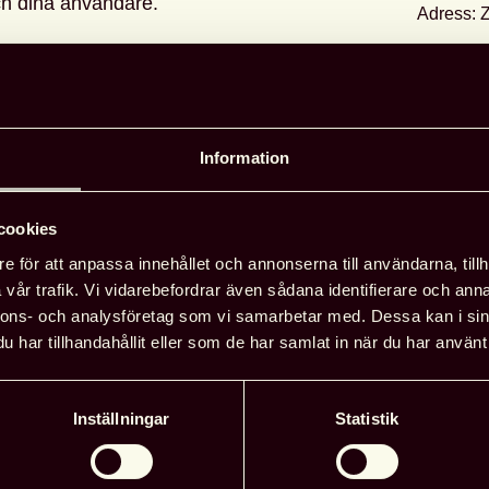
ch dina användare.
Adress:
Datum
: 
Tid
:
09.0
/4 till de som anmält sig)
Information
Läg
cookies
ch information.
e för att anpassa innehållet och annonserna till användarna, tillh
vår trafik. Vi vidarebefordrar även sådana identifierare och anna
för att stödja forskare och doktorander
nnons- och analysföretag som vi samarbetar med. Dessa kan i sin
niska högskolans bibliotek
har tillhandahållit eller som de har samlat in när du har använt 
Inställningar
Statistik
ngsetiska frågor