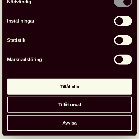
Nödvändig
Läs hela programmet här, öppnas i nytt fönster.
Inställningar
Till anmälan
Statistik
Sista anmälningsdag 21 oktober 2018. Anmälan är
bindande.
Marknadsföring
Extern arrangör
Tillåt alla
Detaljerad information
Arrangör
:
Svenska Daisykonsortiet
Tillåt urval
Adress: Norra Latin, Stockholm
Avvisa
Datum
: 15-16 november 2018