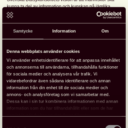
kunna ta del av information och kunskap på jämlika
villkor oavsett funktionsnedsättning. Vad innebär detta
för att ge alla möjligheter att delta i samhällets
demokratiska processer? Hur kan vi arbeta för att
Samtycke
Information
Om
svårigheter att läsa inte ska påverka möjligheterna att
delta i samhället?
Denna webbplats använder cookies
Vad har läsningen för roll i demokratin? Kan vi stärka
Vi använder enhetsidentifierare för att anpassa innehållet
demokratin om vi kan få fler att läsa? Och hur
och annonserna till användarna, tillhandahålla funktioner
tillgängliggör vi läsning för fler?
för sociala medier och analysera vår trafik. Vi
Under konferensen får vi höra presentationer från
vidarebefordrar även sådana identifierare och annan
projekt som syftar till att ge alla tillgång till information,
information från din enhet till de sociala medier och
kunskap och läsning. Vi får också lyssna till flera
annons- och analysföretag som vi samarbetar med.
personer som aktivt arbetar med tillgänglig läsning ur
Dessa kan i sin tur kombinera informationen med annan
ett demokratiperspektiv.
information som du har tillhandahållit eller som de har
samlat in när du har använt deras tjänster.
Moderator:
Elin Nord
Samtyckesval