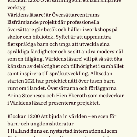
verktyg
Världens läsare! är Översättarcentrums
läsfrämjande projekt där professionella
översättare gör besök och håller i workshops på
skolor och bibliotek. Syftet är att uppmuntra
flerspråkiga barn och unga att utveckla sina
språkliga färdigheter och se sitt andra modersmål
som en tillgång. Världens läsare! vill på så sätt öka
känslan av delaktighet och tillhörighet i samhället
samt inspirera till språkutveckling. Alltsedan
starten 2021 har projektet nått över tusen barn
runt om i landet. Översättarna och förläggarna
Arina Stoenescu och Hien Ekeroth som medverkar
i Världens läsare! presenterar projektet.
Klockan 13:00 Att bjuda in världen – en scen för
barn-och ungdomslitteratur
I Halland finns en nystartad internationell scen