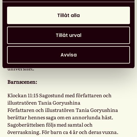
meänkieitalande området, med den språkliga
försvenskningen som inleddes under 1870-talet
Tillåt alla
och modersmålsundervisningens införande
hundra år senare. Utrymme ges också till den
numera utdömda idén om ”halvspråkighet” och de
Tillåt urval
effekter den idén haft såväl på
flerspråkighetspolitiken som på synen på
flerspråkighet mer allmänt. I samarbete
Avvisa
med Forum för språk och litteratur, Stockholms
universitet.
Barnscenen:
Klockan 11:15 Sagostund med författaren och
illustratören Tania Goryushina
Författaren och illustratören Tania Goryushina
berättar hennes saga om en annorlunda häst.
Sagoberättelsen följs med samtal och
överraskning. För barn ca 4 år och deras vuxna.