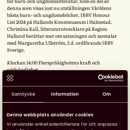
för barn-och ungdomslitteratur. Som en del av
denna scen visas just nu utställningen Världens
bästa barn- och ungdomsböcker, IBBY Honour
List 2024 på Hallands Konstmuseum i Halmstad.
Christina Kall, litteraturutvecklare på Region
Halland berättar mer om satsningen och samtalar
med Margaretha Ullström, f.d. ordförande IBBY
Sverige.
Klockan 14:00 Flerspråkighetens kraft och
nödvändighet
Romsk litteratur, av vem och för vilka?
Författarna Gunilla Lundgren och Fred Taikon i
samtal med förläggare Arina Stoenescu om
Samtycke
Information
Om
framgångar och svårigheter i arbetet med romsk
litteratur för barn.
Denna webbplats använder cookies
Klockan 15:00 Panelsamtal: Får världen plats i
våra barnböcker?
Vi använder enhetsidentifierare för att anpassa