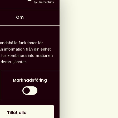
Om
rrangör
d information
andahålla funktioner för
:
Nationella
n information från din enhet
ioteksgruppen, NSG
 tur kombinera informationen
deras tjänster.
21 oktober 2025
Marknadsföring
g till i kalender
Tillåt alla