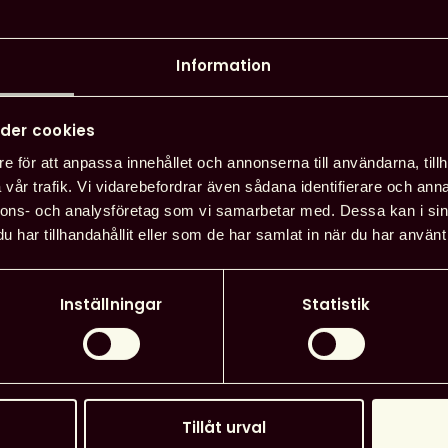
Information
ksamma Skolbibliotekets
Extern a
25!
der cookies
Detaljera
e för att anpassa innehållet och annonserna till användarna, tillh
kolbiblioteken med en särskild dag
Arrangör
vår trafik. Vi vidarebefordrar även sådana identifierare och anna
19 mellan Nationella
skolbibl
nnons- och analysföretag som vi samarbetar med. Dessa kan i sin
och alla lärosäten som har biblioteks-
har tillhandahållit eller som de har samlat in när du har använt 
Datum
: 
a utbildningar. Efter synpunkter från
t ändrats så att det
alltid är tisdag i
Inställningar
Statistik
ets dag i Sverige
. Detta för att
Läg
helg eller på ett lov.
också vara med och bidra till att fler
otekens betydelse för barn och unga.
Tillåt urval