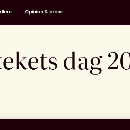
dlem
Opinion & press
tekets dag 2