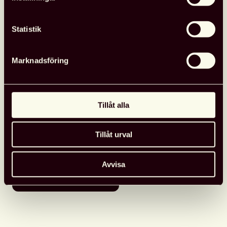
Statistik
Svensk biblioteksförening
Marknadsföring
Detaljerad information
Arrangör
:
Svensk biblioteksförening
Tillåt alla
Adress: Lund
Datum
: 11 november 2025
Tillåt urval
Avvisa
Lägg till i kalender