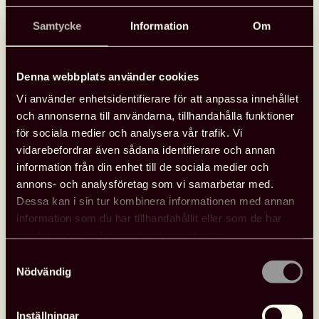
Lund tisdagen den 11 november.
Samtycke
Information
Om
Vi ses för en trevlig mingel med samtal, nätverkande
och inspiration. Föreningen bjuder på vegetariskt
Denna webbplats använder cookies
tilltugg, och du betalar själv för drycken.
Vi använder enhetsidentifierare för att anpassa innehållet
och annonserna till användarna, tillhandahålla funktioner
Det här är ett perfekt tillfälle att träffa kollegor, prata om
för sociala medier och analysera vår trafik. Vi
vad som är på gång i föreningen – och dela dina
vidarebefordrar även sådana identifierare och annan
tankar om verksamheten framåt.
information från din enhet till de sociala medier och
annons- och analysföretag som vi samarbetar med.
Alla medlemmar är varmt välkomna! Ta gärna med en
Dessa kan i sin tur kombinera informationen med annan
kollega som är nyfiken på medlemskap i föreningen –
information som du har tillhandahållit eller som de har
blir vi fler blir vi starkare som nätverk!
samlat in när du har använt deras tjänster.
Mer information och anmälningslänk kommer senare!
Samtyckesval
Nödvändig
Inställningar