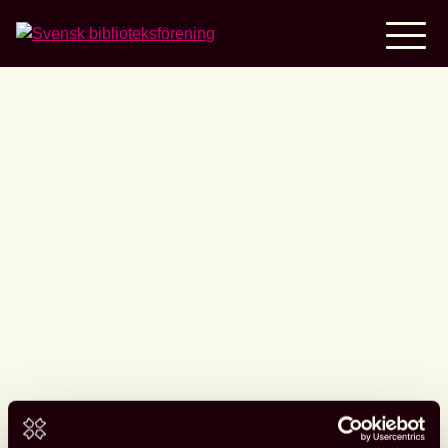
Home
Save the date: Mingel
med Svensk
biblioteksförening!
Svensk biblioteksförening bjuder
in till medlemsmingel på kvällen i