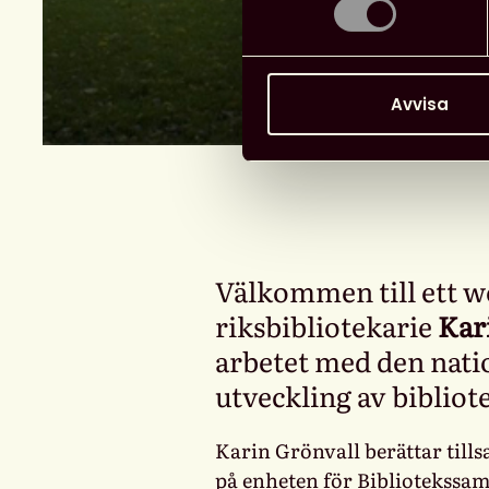
Avvisa
Välkommen till ett 
riksbibliotekarie
Kar
arbetet med den nati
utveckling av bibliot
Karin Grönvall berättar til
på enheten för Bibliotekssa