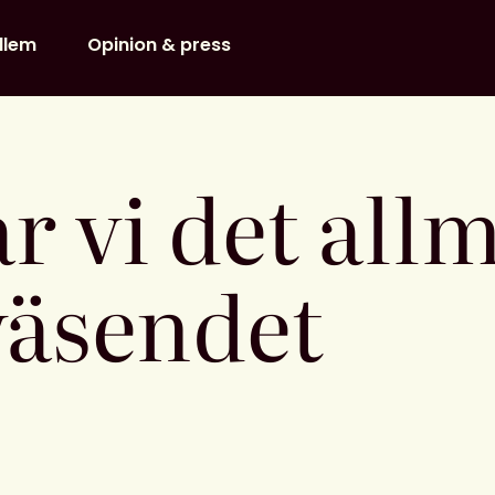
dlem
Opinion & press
ar vi det al
väsendet