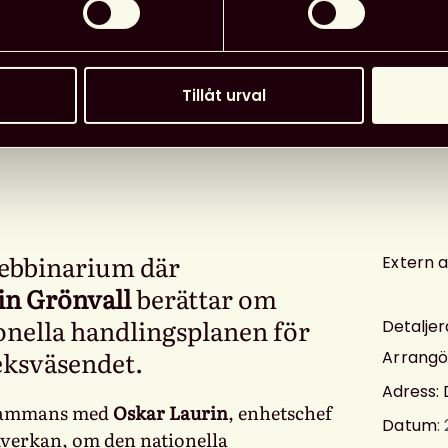
Tillåt urval
webbinarium där
Extern 
in Grönvall
berättar om
onella handlingsplanen för
Detaljer
eksväsendet.
Arrangö
Adress: 
lsammans med
Oskar Laurin
, enhetschef
Datum
:
mverkan, om den nationella