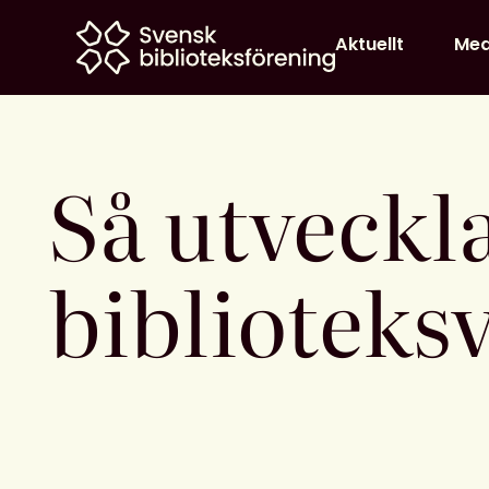
Home
Aktuellt
Me
Så utveckl
biblioteks