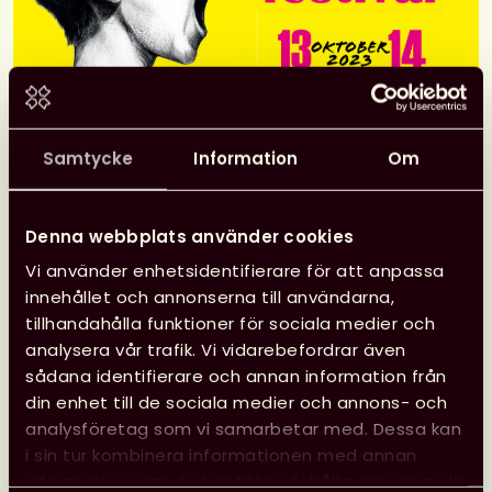
Samtycke
Information
Om
Denna webbplats använder cookies
Alla goda ting är tre lyder
Vi använder enhetsidentifierare för att anpassa
talesättet. Det gäller även
innehållet och annonserna till användarna,
Söderköpings Poesifestival, för
tillhandahålla funktioner för sociala medier och
analysera vår trafik. Vi vidarebefordrar även
nu är det klart att det för tredje
sådana identifierare och annan information från
året i rad blir poesifestival här i
din enhet till de sociala medier och annons- och
staden invid kanalen.
analysföretag som vi samarbetar med. Dessa kan
i sin tur kombinera informationen med annan
information som du har tillhandahållit eller som de
Bakom Söderköpings Poesifestival står