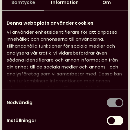
Samtycke
Information
Om
The conference addresses topics around Open
Science such as:
Innovations to support open science practices
Denna webbplats använder cookies
and their application and acceptance in
Vi använder enhetsidentifierare för att anpassa
scientific communities
innehållet och annonserna till användarna,
tillhandahålla funktioner för sociala medier och
Scientific benefit of open science practices and
analysera vår trafik. Vi vidarebefordrar även
their impact in society
sådana identifierare och annan information från
Open science education and science
din enhet till de sociala medier och annons- och
communication to the broad public
analysföretag som vi samarbetar med. Dessa kan
i sin tur kombinera informationen med annan
Confirmed Speakers
information som du har tillhandahållit eller som de
har samlat in när du har använt deras tjänster.
Dr Johannes Fournier, German Research
Samtyckesval
Nödvändig
Foundation / Deutsche
Forschungsgemeinschaft (DFG), Germany
Dr Elena Giglia, University of Turin, CO-
Inställningar
OPERAS coordinator, Italy