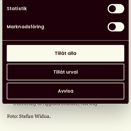
Dr Emma Harris, Training Developer and
Statistik
Project Manager | Communications Team
(MDC) and ORION project, Germany
Marknadsföring
Dr Henriikka Mustajoki, Federation of Finnish
Learned Societies, Finland
Dr Anne-Floor Marijje Schölvinck, Rathenau
Tillåt alla
Instituut, Netherlands
Dr Julia Stewart Lowndes PhD. Senior Fellow
and Director of Openscapes at the National
Tillåt urval
Center for Ecological Analysis & Synthesis
(NCEAS), USA
Avvisa
Dr August Wierling, Western Norway
University of Applied Science, Norway
Foto: Stefan Widua.