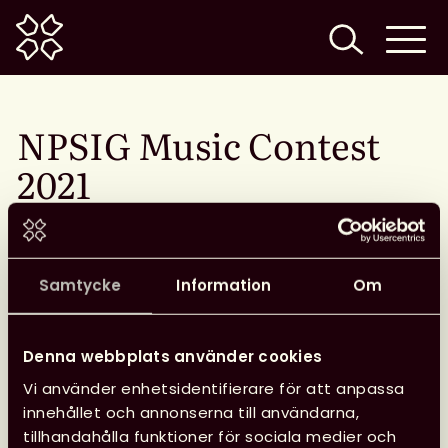
Home
NPSIG Music Contest
2021
Samtycke
Information
Om
Denna webbplats använder cookies
IFLA:s New Professionals Special Interest Group
(NPSIG) brukar årligen komma med olika
Vi använder enhetsidentifierare för att anpassa
aktiviteter. Några kanske kommer ihåg 2018 års
innehållet och annonserna till användarna,
#LibrariansFashion
som fortfarande lever sitt liv i
tillhandahålla funktioner för sociala medier och