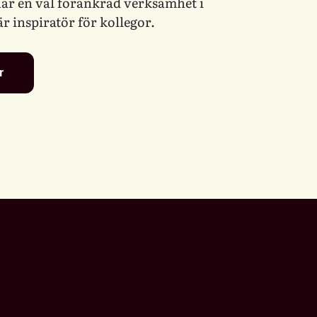
har en väl förankrad verksamhet i
inspiratör för kollegor.
r