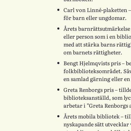
Carl von Linné-plaketten
–
för barn eller ungdomar.
Årets barnrättsutmärkelse
eller person som i en bibl
med att stärka barns rätti
om barnets rättigheter.
Bengt Hjelmqvists pris
– b
folkbiblioteksområdet. Såv
en samlad gärning eller en
Greta Renborgs pris
– tilld
biblioteksanställd, som l
arbetar i ”Greta Renborgs 
Årets mobila bibliotek
– ti
nyskapande sätt utveckla