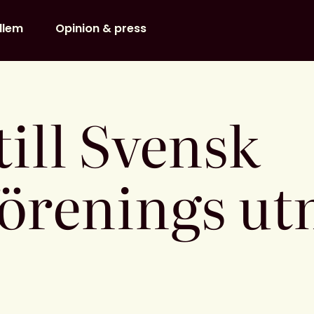
dlem
Opinion & press
ill Svensk
förenings ut