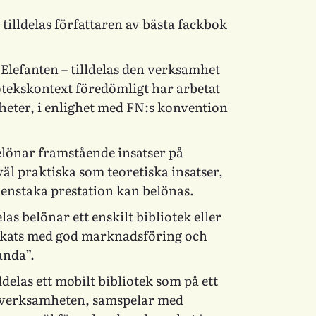
 tilldelas författaren av bästa fackbok
 Elefanten
– tilldelas den verksamhet
iotekskontext föredömligt har arbetat
gheter, i enlighet med FN:s konvention
elönar framstående insatser på
äl praktiska som teoretiska insatser,
 enstaka prestation kan belönas.
elas belönar ett enskilt bibliotek eller
yckats med god marknadsföring och
anda”.
lldelas ett mobilt bibliotek som på ett
r verksamheten, samspelar med