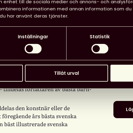
in enhet till de sociala medier och annons- och analysf
a av Svensk
kombinera informationen med annan information som du har
du har använt deras tjänster.
utmärkelser. Skicka
n 4 mars 2026.
Svensk b
Inställningar
Statistik
eksförening ut ett antal utmärkelser
tastiska arbete som görs på bibliotek
Detaljer
 att lyfta fram författare och
Arrangö
era, eller skicka förslag till
bibliote
Tillåt urval
er:
Datum
:
– tilldelas författaren av bästa barn-
lldelas den konstnär eller de
Läg
t föregående års bästa svenska
n bäst illustrerade svenska