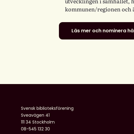
utvecklingen i samhället, 
kommunen/regionen och är 
Läs mer och nominera hä
Svensk biblioteksförening
Sveavägen 41
111 34 Stockholm
08-545 132 30