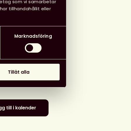
öretag som vi samarbetar
 tillhandahållit eller
iblioteksförening
Marknadsföring
ad information
r
:
Svensk
ksförening
Tillåt alla
 4 mars 2026
g till i kalender