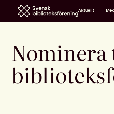
Home
Aktuellt
Me
Nominera t
biblioteks