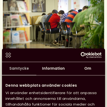
Samtycke
Information
Om
Välkommen till höstens nätverksträff!
Under dagen kommer vi bland annat att få lyssna
Denna webbplats använder cookies
på en föreläsning av
Karin Råghall
om hur
Vi använder enhetsidentifierare för att anpassa
biblioteksvärlden använder begreppet
innehållet och annonserna till användarna,
integration, och vad det får för konsekvenser för
tillhandahålla funktioner för sociala medier och
möjligheten att synliggöra och motverka rasism.