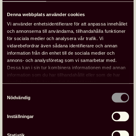
16.30 Beräknat slut på första dagen
men följs av
Denna webbplats använder cookies
frivillig, gemensam middag som bekostas av
deltagarna själva. Ange i din anmälan om du vill delta
Vi använder enhetsidentifierare för att anpassa innehållet
på middagen så vi vet hur många vi ska boka bord för.
och annonserna till användarna, tillhandahålla funktioner
för sociala medier och analysera vår trafik. Vi
14 mars 2024
vidarebefordrar även sådana identifierare och annan
information från din enhet till de sociala medier och
08:30 Samling på föreningens kansli.
annons- och analysföretag som vi samarbetar med.
Zoomrummet öppnar samtidigt.
Dessa kan i sin tur kombinera informationen med annan
information som du har tillhandahållit eller som de har
08:45 Workshop om skolbibliotek
samlat in när du har använt deras tjänster.
Magdalena Ivarsson, biblioteksutvecklare på
Samtyckesval
friskoleföretaget Lärande i Sverige, leder en workshop om
Nödvändig
skolbibliotek. Vi samtalar kring regeringens förslag om
stärkta skolbibliotek och sammanfattar allt vi vet hittills.
Inställningar
09:30 Show your work-fika!
Vi plockar upp tråden från fikat under gårdagen och
pratar om hur utveckling och förändring påverkar
Statistik