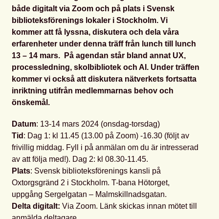
både digitalt via Zoom och på plats i Svensk
biblioteksförenings lokaler i Stockholm. Vi
kommer att få lyssna, diskutera och dela våra
erfarenheter under denna träff från lunch till lunch
13 – 14 mars. På agendan står bland annat UX,
processledning, skolbibliotek och AI. Under träffen
kommer vi också att diskutera nätverkets fortsatta
inriktning utifrån medlemmarnas behov och
önskemål.
Datum
: 13-14 mars 2024 (onsdag-torsdag)
Tid
: Dag 1: kl 11.45 (13.00 på Zoom) -16.30 (följt av
frivillig middag. Fyll i på anmälan om du är intresserad
av att följa med!). Dag 2: kl 08.30-11.45.
Plats
: Svensk biblioteksförenings kansli på
Oxtorgsgränd 2 i Stockholm. T-bana Hötorget,
uppgång Sergelgatan – Malmskillnadsgatan.
Delta digitalt:
Via Zoom. Länk skickas innan mötet till
anmälda deltagare.