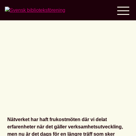
Home
Nätverket för
verksamhetsutvecklande
metoders nätverksdagar
Nätverket har haft frukostmöten där vi delat
erfarenheter när det gäller verksamhetsutveckling,
men nu är det dags för en längre träff som sker