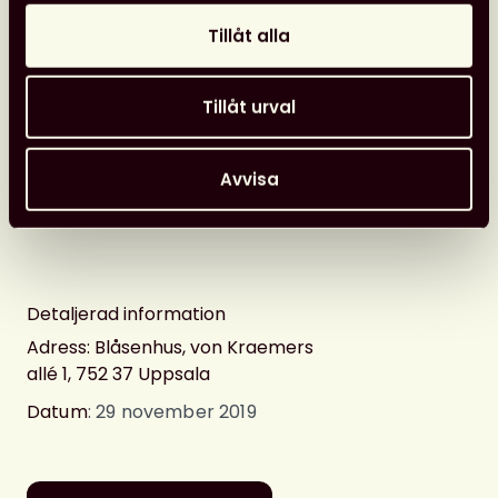
Tillåt alla
Vi ses!
Är du intresserad av att hålla i en 15 min
Tillåt urval
presentation med inriktning på dagens tema eller
har andra frågor?
Mejla:
agnes.kotka@ub.uu.se
och
Avvisa
agneta.lindsten@slu.se
Detaljerad information
Adress: Blåsenhus, von Kraemers
allé 1, 752 37 Uppsala
Datum
: 29 november 2019