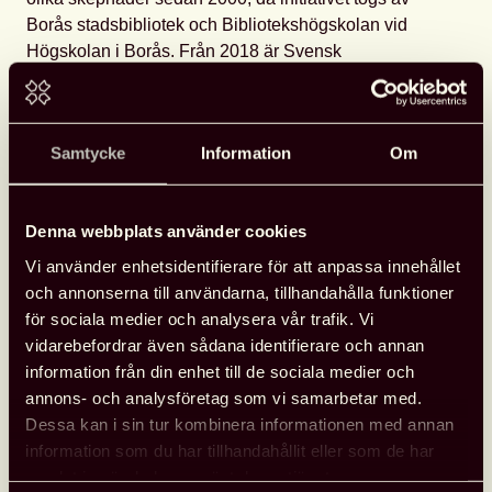
Borås stadsbibliotek och Bibliotekshögskolan vid
Högskolan i Borås. Från 2018 är Svensk
biblioteksförening huvudarrangör till denna konferens,
som har en viktig funktion för erfarenhetsutbyte och
kontakt mellan utbildning, forskning och alla typer av
Samtycke
Information
Om
biblioteksverksamhet.
Det är ett tillfälle för dig i professionen att ta del av ny
Denna webbplats använder cookies
forskning inom biblioteksfältet. Du som forskare får
chans att pröva dina tankar och skapa värdefulla
Vi använder enhetsidentifierare för att anpassa innehållet
kontakter med bibliotekspraktiker. Målgruppen är
och annonserna till användarna, tillhandahålla funktioner
anställda inom alla bibliotekstyper, forskare inom BoI
för sociala medier och analysera vår trafik. Vi
och närliggande områden, samt bibliotekariestudenter.
vidarebefordrar även sådana identifierare och annan
information från din enhet till de sociala medier och
Enskild medlem i Svensk biblioteksförening:
1 000
annons- och analysföretag som vi samarbetar med.
kronor
Dessa kan i sin tur kombinera informationen med annan
Övriga:
1 400 kronor
information som du har tillhandahållit eller som de har
samlat in när du har använt deras tjänster.
Anmäl dig senast 8 oktober.