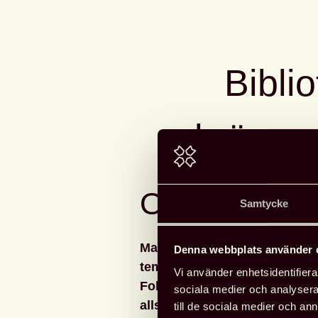
Bibli
bränna
OBS! NYTT
Samtycke
Marskonferensen 2022 är fys
Denna webbplats använder 
temat ‘bibliotekens bestånd’. 
Vi använder enhetsidentifierar
Folkbibliotekens utbud av me
sociala medier och analysera 
allsidighet och kvalitet och a
till de sociala medier och a