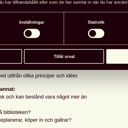
har tillhandahållit eller som de har samlat in när du har använt 
ratur. För en kompletterande
Regionfö
jning ska det finnas en eller flera
Adress: 
Inställningar
Statistik
Datum
: 
skolebiblioteken vid alla universitet
 biblioteksverksamhet inom de
ildning och forskning vid universitetet
Läg
Tillåt urval
ka bibliotek är att det finns ett
 utifrån olika principer och idéer.
 annat:
otek och kan bestånd vara något mer än
 biblioteken?
ieplanerar, köper in och gallrar?