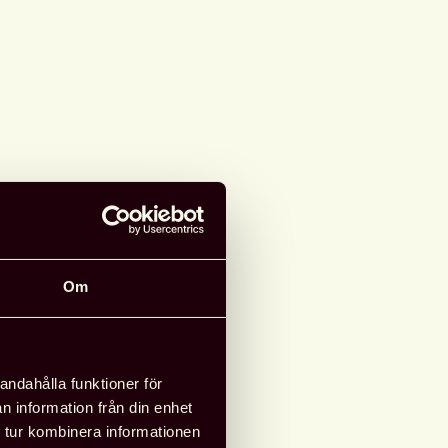
rening: Västerbotten
d information
Om
:
Umeå stadsbibliotek,
ersitetsbibliotek, SLU-
et, Regionbibliotek
andahålla funktioner för
tten, Sveriges
n information från din enhet
otek och lånecentral,
 tur kombinera informationen
iblioteksförening