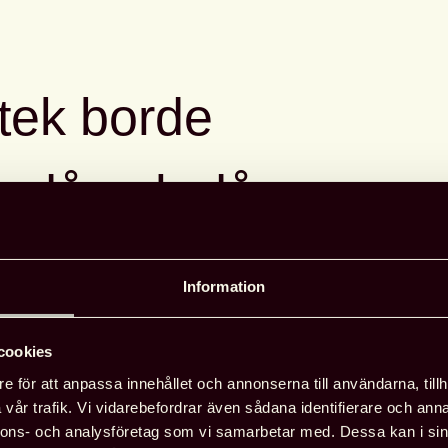
otek borde
s då och då
Regionfö
 DATUM!
Detaljera
Information
Arrangör
Umeå univ
isk och brännande het
och går under
cookies
bibliotek
I bibliotekslagen står att
e för att anpassa innehållet och annonserna till användarna, tillh
Västerbo
dier och tjänster ska präglas av
vår trafik. Vi vidarebefordrar även sådana identifierare och anna
depåbibli
tt folkbiblioteken ska särskilt främja
nnons- och analysföretag som vi samarbetar med. Dessa kan i sin
Svensk b