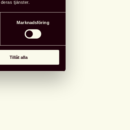
deras tjänster.
reningen Västerbotten
Väven, Umeå
Marknadsföring
24-25 maj 2022
g till i kalender
Tillåt alla