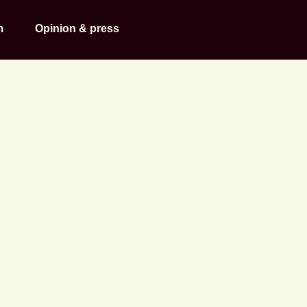
m
Opinion & press
rensen 2022