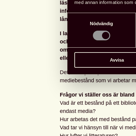
med annan information som du 
läsning och tillgång till litte
informations- och medieförsör
Samtyckesval
lånecentraler.
Nödvändig
I lagen står det också att hög
och högskolor ska svara för
områden som anknyter till utb
eller högskolan.
Avvisa
Det som i princip förenar alla oli
mediebestånd som vi arbetar med
Frågor vi ställer oss är bland
Vad är ett bestånd på ett bibli
endast media?
Hur arbetas det med bestånd på
Vad tar vi hänsyn till när vi med
Hur lyfter vi litteraturen?