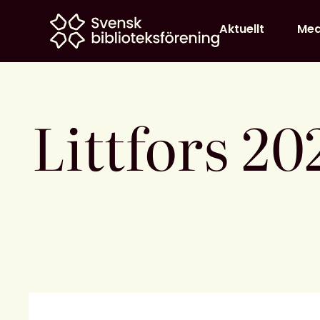
Home
Aktuellt
Me
Littfors 20