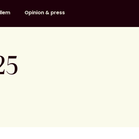
dlem
Opinion & press
25