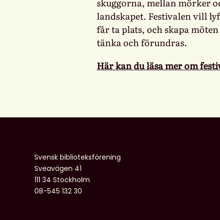
skuggorna, mellan mörker och 
landskapet. Festivalen vill l
får ta plats, och skapa möten 
tänka och förundras.
Här kan du läsa mer om festi
Svensk biblioteksförening
Sveavägen 41
111 34 Stockholm
08-545 132 30