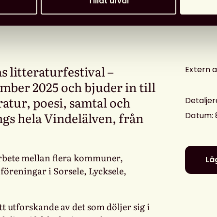
Tillåt urval
s litteraturfestival –
Extern 
ber 2025 och bjuder in till
eratur, poesi, samtal och
Detaljer
gs hela Vindelälven, från
Datum
:
arbete mellan flera kommuner,
Läg
föreningar i Sorsele, Lycksele,
tt utforskande av det som döljer sig i