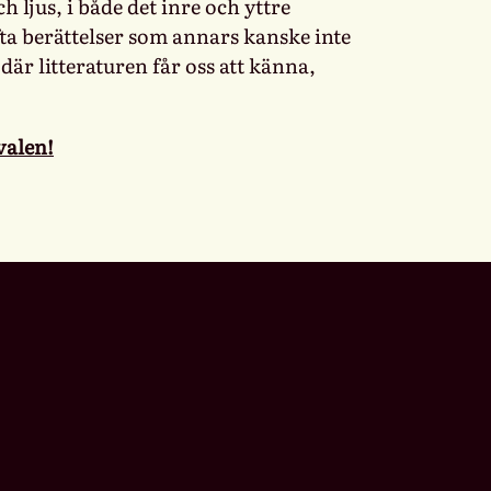
ljus, i både det inre och yttre
yfta berättelser som annars kanske inte
där litteraturen får oss att känna,
valen!