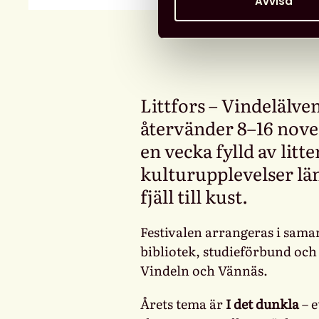
Avvisa
Littfors – Vindelälven
återvänder 8–16 novem
en vecka fylld av litt
kulturupplevelser län
fjäll till kust.
Festivalen arrangeras i sam
bibliotek, studieförbund och 
Vindeln och Vännäs.
Årets tema är
I det dunkla
– e