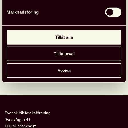
Detaljerad information
Arrangör
:
Lunds kommun
Marknadsföring
Adress: Lund
Datum
: 14-19 april 2024
Tillåt alla
Tillåt urval
Lägg till i kalender
Avvisa
Svensk biblioteksförening
Sveavägen 41
111 34 Stockholm