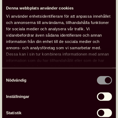
ungdomslitteratur.
Denna webbplats använder cookies
Festivalen pågår söndag till fredag
14–19 april
med
Vi använder enhetsidentifierare för att anpassa innehållet
stort festivalprogram för barn, unga och skolelever.
och annonserna till användarna, tillhandahålla funktioner
Konferensen om barn- och ungdomslitteratur sker
för sociala medier och analysera vår trafik. Vi
under tisdag till onsdag 16–17 april i Lunds stadshall.
vidarebefordrar även sådana identifierare och annan
information från din enhet till de sociala medier och
Under Litteralund samlas författare och illustratörer för
annons- och analysföretag som vi samarbetar med.
att ge oss nya läs- och bildupplevelser.
Dessa kan i sin tur kombinera informationen med annan
Festivalveckan rymmer program för olika målgrupper
information som du har tillhandahållit eller som de har
– ett program för skolelever, ett för unga från cirka 13
samlat in när du har använt deras tjänster.
år och uppåt, en publik barn- och familjedag och
Samtyckesval
slutligen en konferens.
Nödvändig
Läs mer om Litteralund här, länk öppnas i ny flik
.
Inställningar
Extern arrangör
Statistik