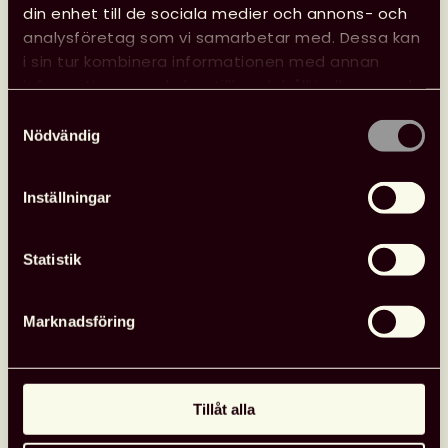
med styrelsen.
din enhet till de sociala medier och annons- och
analysföretag som vi samarbetar med. Dessa kan
Klädsel:
Valfri, men gärna julig!
i sin tur kombinera informationen med annan
information som du har tillhandahållit eller som de
Antal platser är begränsade och först till kvarn
har samlat in när du har använt deras tjänster.
Samtyckesval
gäller!
Nödvändig
Varmt välkommen!
Inställningar
Till anmälan
Statistik
Anmäl dig senast 29 november!
Marknadsföring
Tillåt alla