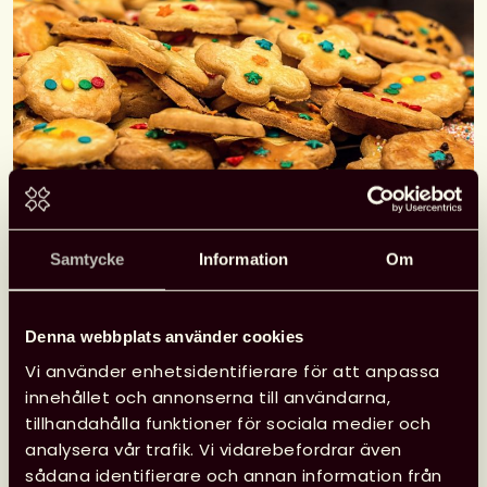
Samtycke
Information
Om
Svensk biblioteksförenings Regionförening
Stockholm-Uppsala-Gotland bjuder in
Denna webbplats använder cookies
föreningens medlemmar till julmingel den 6 dec.
Vi håller till i Svensk biblioteksförenings kansli på
Vi använder enhetsidentifierare för att anpassa
Oxtorgsgränd 2 i Stockholm. Minglet börjar kl.
innehållet och annonserna till användarna,
17.30 och vi kommer att bjuda på glögg, vegetarisk
tillhandahålla funktioner för sociala medier och
julbuffé och dryck. Ta tillfället i akt och kom och
analysera vår trafik. Vi vidarebefordrar även
mingla med andra medlemmar i föreningen och
sådana identifierare och annan information från