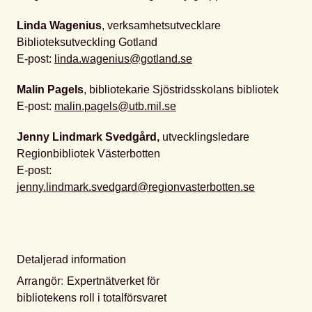
Linda Wagenius
, verksamhetsutvecklare
Biblioteksutveckling Gotland
E-post:
linda.wagenius@gotland.se
Malin Pagels
, bibliotekarie Sjöstridsskolans bibliotek
E-post:
malin.pagels@utb.mil.se
Jenny Lindmark Svedgård,
utvecklingsledare
Regionbibliotek Västerbotten
E-post:
jenny.lindmark.svedgard@regionvasterbotten.se
Detaljerad information
Arrangör
:
Expertnätverket för
bibliotekens roll i totalförsvaret