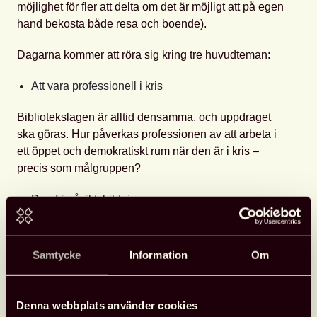
möjlighet för fler att delta om det är möjligt att på egen
hand bekosta både resa och boende).
Dagarna kommer att röra sig kring tre huvudteman:
Att vara professionell i kris
Bibliotekslagen är alltid densamma, och uppdraget
ska göras. Hur påverkas professionen av att arbeta i
ett öppet och demokratiskt rum när den är i kris –
precis som målgruppen?
Den fria åsiktsbildningen
o Att vara en möjliggörare för den fria åsiktsbildningen
innebär emellanåt en hårfin gränsdragning mellan
Samtycke
Information
Om
faktiskt uppdrag och egna övertygelser. Kan
biblioteken fortsätta göra demokrati ändå?
Denna webbplats använder cookies
De tre biblioteksnivåernas beredskapsläge