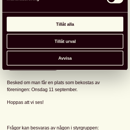
Datum:
17–18 oktober 2024 (resa till Visby på kvällen
den 16 oktober).
Plats:
Visby, Almedalsbiblioteket.
Tillåt alla
Sista anmälningsdag: Fredag 6 september
. Anmäl
Tillåt urval
dig via formuläret.
Avvisa
Till formuläret
Besked om man får en plats som bekostas av
föreningen: Onsdag 11 september.
Hoppas att vi ses!
Frågor kan besvaras av någon i styrgruppen: