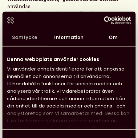
användas
Arbete i hbtq⁺‑nätverk nationellt och
internationellt (IFLA), Michael.
12.00–13.00 Lunch
Samtycke
Information
Om
13.00–14.30 Arbete med motionen mot rasism och
hbtq⁺‑fientlighet.
Denna webbplats använder cookies
Vad står det i den? Hur gör vi för att motionen ska
Vi använder enhetsidentifierare för att anpassa
realiseras?
innehållet och annonserna till användarna,
14.30–14.45 Fika
tillhandahålla funktioner för sociala medier och
analysera vår trafik. Vi vidarebefordrar även
14.45–16.00 Presentation från kansliet om
sådana identifierare och annan information från
undersökningen av Otillbörlig påverkan.
din enhet till de sociala medier och annons- och
Nätverkets fortsättning. Styrgrupp, intressanta
analysföretag som vi samarbetar med. Dessa kan
teman för nätverksträffar osv.
i sin tur kombinera informationen med annan
information som du har tillhandahållit eller som de
Välkomna,
har samlat in när du har använt deras tjänster.
Samtyckesval