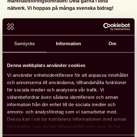
marknadsföringsområdet! Dela gärna i dina
nätverk. Vi hoppas på många svenska bidrag!
Win €3,000 towards registration and travel to IFLA
World Library and Information Congress in Dublin,
Ireland, taking place on 15-21 August 2020. The IFLA
Samtycke
Information
Om
Section on Management and Marketing is partnering
with PressReader in collaboration with the IFLA
International Library Marketing Award for 2020.
Denna webbplats använder cookies
The IFLA PressReader International Marketing Award
Vi använder enhetsidentifierare för att anpassa innehållet
awards organization recognizes creative, results-
och annonserna till användarna, tillhandahålla funktioner
oriented marketing projects or campaigns. Three
för sociala medier och analysera vår trafik. Vi
finalists will be selected based on innovative
vidarebefordrar även sådana identifierare och annan
marketing contributions in the Library field.
information från din enhet till de sociala medier och
annons- och analysföretag som vi samarbetar med.
Winners will be announced in March 2020 and
Dessa kan i sin tur kombinera informationen med annan
officially awarded at the IFLA WLIC Awards Ceremony
information som du har tillhandahållit eller som de har
in Dublin. Applications will be accepted from 11
samlat in när du har använt deras tjänster.
December 2019 through 7 February 2020 at