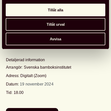
inom Booktok.
Tillåt alla
Programmet är gratis. Föreläsningen arrangeras den
19 november klockan 18.00 via Zoom.
Tillåt urval
Anmäl dig via Svenska Barnboksinstitutets formulär.
Avvisa
Extern arrangör
Detaljerad information
Arrangör
:
Svenska barnboksinstitutet
Adress: Digitalt (Zoom)
Datum
: 19 november 2024
Tid
:
18.00