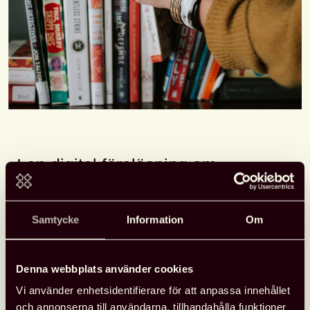
I en digital föreläsning om
Booktok
berättar
Tuva Haglund
om om vad som utmärker den
Samtycke
Information
Om
litteraturförmedling som i dessa
miljöer växer fram dynamiskt, från
Denna webbplats använder cookies
läsare till läsare.
Vi använder enhetsidentifierare för att anpassa innehållet
och annonserna till användarna, tillhandahålla funktioner
Det är i ungdomsåren som läsningen minskar