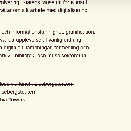
lvering, Statens Museum for Kunst i
ar om sitt arbete med digitalisering
 och informationskunnighet, gamification,
nvändarupplevelser. I vanlig ordning
 digitala tillämpningar, förmedling och
 arkiv-, bibliotek- och museisektorerna.
eds vid lunch, Lisebergsteatern
isebergsteatern
hia Towers