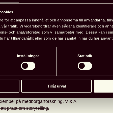
cookies
Läg
e för att anpassa innehållet och annonserna till användarna, tillh
vår trafik. Vi vidarebefordrar även sådana identifierare och anna
nnons- och analysföretag som vi samarbetar med. Dessa kan i sin
lt 27-29 maj, 2020!
har tillhandahållit eller som de har samlat in när du har använt 
n tar plats på Lisebergsteatern i Göteborg
som förra gången kommer även valbara
Inställningar
Statistik
ördjupa dig i olika spår som rör digitalt
Digikult på det mesta av det bästa när
Tillåt urval
h internationella gäster med olika
v. Bland annat kommer vi få besök av
exempel på medborgarforskning, V & A
tt prata om storytelling,