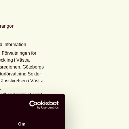
rrangör
d information
:
Förvaltningen för
eckling i Västra
sregionen, Göteborgs
turförvaltning Sektor
änsstyrelsen i Västra
,
vet/Landsarkivet samt
kvarieämbetet.
venemanget är inställt.
27-29 maj 2020
Om