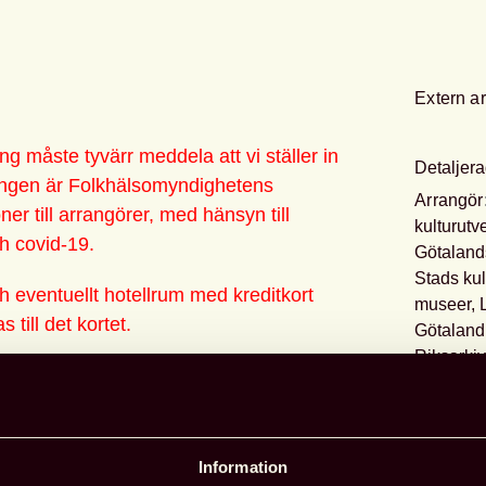
Extern a
ing måste tyvärr meddela att vi ställer in
Detaljera
ningen är Folkhälsomyndighetens
Arrangör
r till arrangörer, med hänsyn till
kulturutv
ch covid-19.
Götaland
Stads kul
h eventuellt hotellrum med kreditkort
museer, L
 till det kortet.
Götaland
Riksarki
gheten för någon form av digital
Riksanti
atering om hur det blir med detta kommer
Adress: E
Datum
: 
Information
lt som vanligt igen nästa vår, år 2021.”