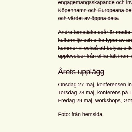
engagemangsskapande och invo
Köpenhamn och Europeana berätt
och värdet av öppna data.
Andra tematiska spår är medie-
kulturmiljö och olika typer av a
kommer vi också att belysa olika
upplevelser från olika fält inom
Årets upplägg
Onsdag 27 maj, konferensen inl
Torsdag 28 maj, konferens på L
Fredag 29 maj, workshops, Got
Foto: från hemsida.