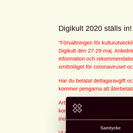
Digikult 2020 ställs in!
”Förvaltningen för kulturutveckl
Digikult den 27-29 maj. Anled
information och rekommendatione
smittoläget för coronaviruset o
Har du betalat deltagaravgift oc
kommer pengarna att återbetalas
Arbetsgruppen undersöker möjli
konferens i mindre skala. Uppd
inom kort!
Samtycke
Vi planerar att genomföra Digiku