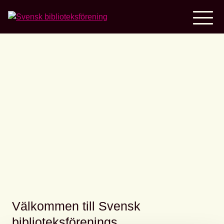
Home
Mingel på
Stadsbiblioteket under
Bokmässan!
Välkommen till Svensk
biblioteksförenings