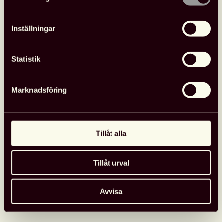
Inställningar
Statistik
Svensk biblioteksförening
Marknadsföring
Detaljerad information
Arrangör
:
Svensk biblioteksförening
Tillåt alla
Adress: Stadsbiblioteket Götaplatsen 3,
412 56 Göteborg, Sverige
Tillåt urval
Datum
: 24 september 2026
Tid
:
18.30–20.30
Avvisa