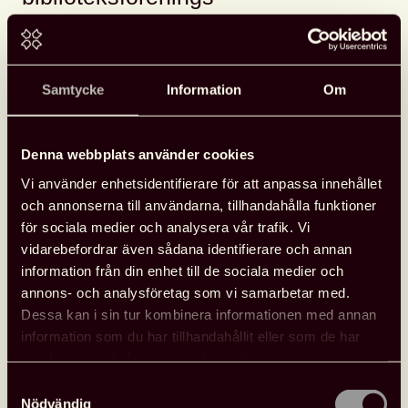
medlemsmingel på
Stadsbiblioteket under
Bokmässan i Göteborg.
Samtycke
Information
Om
Vi ses den 24 september mellan klockan 18.30 och
20.30 på Stadsbiblioteket i Göteborg, Götaplatsen 3.
Denna webbplats använder cookies
Föreningen bjuder på dricka och vegetariska wraps.
Vi använder enhetsidentifierare för att anpassa innehållet
och annonserna till användarna, tillhandahålla funktioner
Anmäl dig senast den 9 september.
för sociala medier och analysera vår trafik. Vi
vidarebefordrar även sådana identifierare och annan
Tänk på att det här är ett populärt evenemang, först till
information från din enhet till de sociala medier och
kvarn gäller. Avboka om du inte kan komma på
annons- och analysföretag som vi samarbetar med.
minglet så att vi kan ge din plats till någon annan.
Dessa kan i sin tur kombinera informationen med annan
information som du har tillhandahållit eller som de har
samlat in när du har använt deras tjänster.
Anmäl dig här
Samtyckesval
Nödvändig