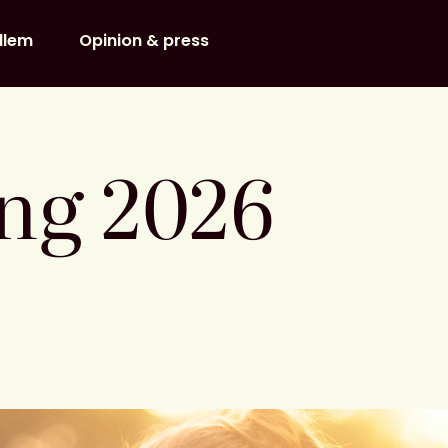
dlem
Opinion & press
ng 2026