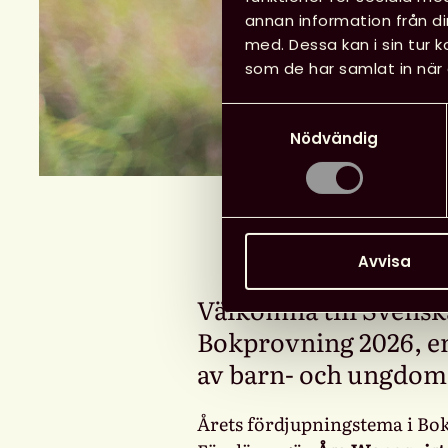
annan information från d
med. Dessa kan i sin tur 
som de har samlat in när 
Samtyckesval
Nödvändig
Avvisa
Välkomna till Svensk
Bokprovning 2026, en
av barn- och ungdoms
Årets fördjupningstema i Bok