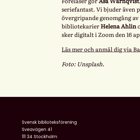
Föreläser gör
Åsa Warnqvist
seriefantast. Vi bjuder även 
övergripande genomgång av u
bibliotekarier
Helena Ahlin
sker digitalt i Zoom den 16 apr
Läs mer och anmäl dig via Ba
Foto: Unsplash.
Svensk biblioteksförening
Sveavägen 41
111 34 Stockholm