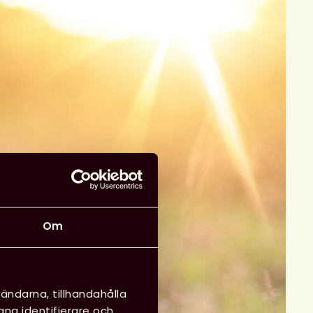
Om
ändarna, tillhandahålla
ana identifierare och