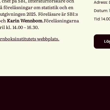
, chef på SBI, litteraturforskare och
Adress: 
på föreläsningar om statistik och en
Datum
:
tgivningen 2025. Föreläsare är SBI:s
Tid
:
14.0
och
Karin Wennbom
.Föreläsningarna
il kl. 14.00 – 16.30.
rnboksinstitutets webbplats.
Läg